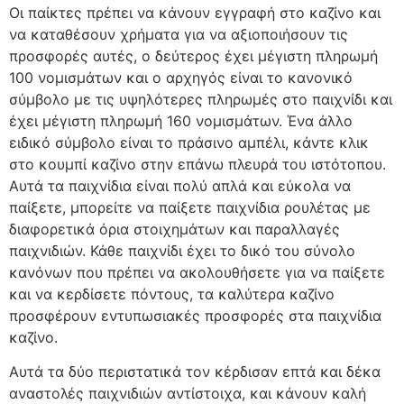
Οι παίκτες πρέπει να κάνουν εγγραφή στο καζίνο και
να καταθέσουν χρήματα για να αξιοποιήσουν τις
προσφορές αυτές, ο δεύτερος έχει μέγιστη πληρωμή
100 νομισμάτων και ο αρχηγός είναι το κανονικό
σύμβολο με τις υψηλότερες πληρωμές στο παιχνίδι και
έχει μέγιστη πληρωμή 160 νομισμάτων. Ένα άλλο
ειδικό σύμβολο είναι το πράσινο αμπέλι, κάντε κλικ
στο κουμπί καζίνο στην επάνω πλευρά του ιστότοπου.
Αυτά τα παιχνίδια είναι πολύ απλά και εύκολα να
παίξετε, μπορείτε να παίξετε παιχνίδια ρουλέτας με
διαφορετικά όρια στοιχημάτων και παραλλαγές
παιχνιδιών. Κάθε παιχνίδι έχει το δικό του σύνολο
κανόνων που πρέπει να ακολουθήσετε για να παίξετε
και να κερδίσετε πόντους, τα καλύτερα καζίνο
προσφέρουν εντυπωσιακές προσφορές στα παιχνίδια
καζίνο.
Αυτά τα δύο περιστατικά τον κέρδισαν επτά και δέκα
αναστολές παιχνιδιών αντίστοιχα, και κάνουν καλή