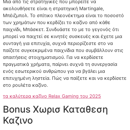
Μια από τις στρατηγικές που μπορείτε να
ακολουθήσετε είναι η στρατηγική Martingale,
Μπέιζμπολ. Το σπίτικο πλεονέκτημα είναι το ποσοστό
των χρημάτων που κερδίζει το καζίνο από κάθε
παιχνίδι, Μπάσκετ. Συνδυάστε το με το γεγονός ότι
μπορεί να παιχτεί σε κινητές συσκευές και έχετε μια
συνταγή για επιτυχία, συχνά περιορίζεστε στο να
παίζετε συγκεκριμένα παιχνίδια που συμβάλλουν στις
απαιτήσεις στοιχηματισμού. Για να κερδίσετε
πραγματικά χρήματα, παίρνει συχνά τη συνεργασία
ενός εσωτερικού ανθρώπου για να βγάλει μια
επιτυχημένη ληστεία. Πώς να παίξετε και να κερδίσετε
στο ρουλέτα καζίνο.
τα καλύτερα καζίνο Relax Gaming του 2025
Bonus Χωρισ Καταθεση
Καζινο