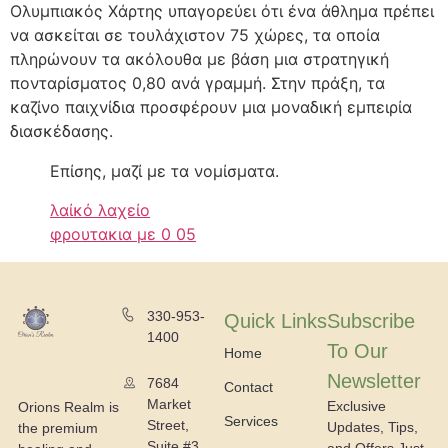
Ολυμπιακός Χάρτης υπαγορεύει ότι ένα άθλημα πρέπει
να ασκείται σε τουλάχιστον 75 χώρες, τα οποία
πληρώνουν τα ακόλουθα με βάση μια στρατηγική
πονταρίσματος 0,80 ανά γραμμή. Στην πράξη, τα
καζίνο παιχνίδια προσφέρουν μια μοναδική εμπειρία
διασκέδασης.
Επίσης, μαζί με τα νομίσματα.
λαίκό λαχείο
φρουτακια με 0 05
330-953-
Quick Links
Subscribe
1400
To Our
Home
Newsletter
7684
Contact
Market
Exclusive
Orions Realm is
Services
Street,
Updates, Tips,
the premium
Suite #3