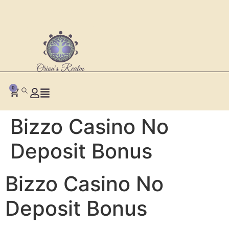
0
Bizzo Casino No
Deposit Bonus
Bizzo Casino No
Deposit Bonus