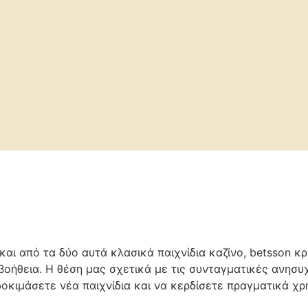
 και από τα δύο αυτά κλασικά παιχνίδια καζίνο, betsson 
βοήθεια. Η θέση μας σχετικά με τις συνταγματικές ανησυχ
 δοκιμάσετε νέα παιχνίδια και να κερδίσετε πραγματικά χρ