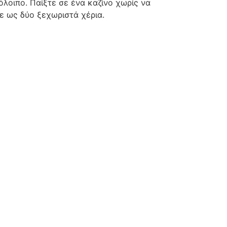
λοιπο. Παίξτε σε ένα καζίνο χωρίς να
τε ως δύο ξεχωριστά χέρια.