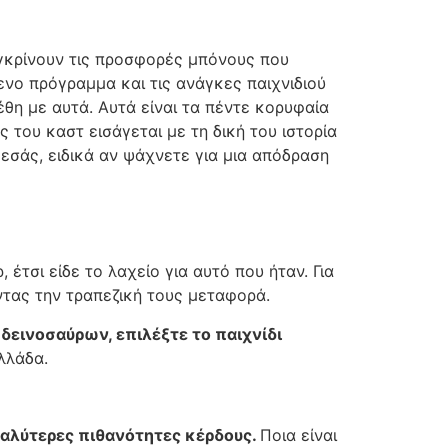
υγκρίνουν τις προσφορές μπόνους που
ενο πρόγραμμα και τις ανάγκες παιχνιδιού
έθη με αυτά. Αυτά είναι τα πέντε κορυφαία
του καστ εισάγεται με τη δική του ιστορία
 εσάς, ειδικά αν ψάχνετε για μια απόδραση
έτσι είδε το λαχείο για αυτό που ήταν. Για
τας την τραπεζική τους μεταφορά.
δεινοσαύρων, επιλέξτε το παιχνίδι
Ελλάδα.
καλύτερες πιθανότητες κέρδους.
Ποια είναι