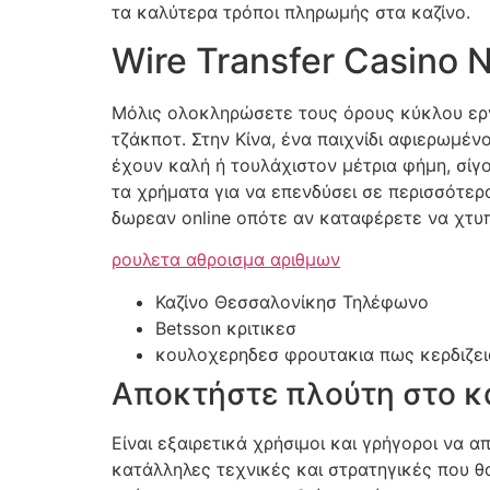
τα καλύτερα τρόποι πληρωμής στα καζίνο.
Wire Transfer Casino 
Μόλις ολοκληρώσετε τους όρους κύκλου εργ
τζάκποτ. Στην Κίνα, ένα παιχνίδι αφιερωμέν
έχουν καλή ή τουλάχιστον μέτρια φήμη, σίγ
τα χρήματα για να επενδύσει σε περισσότερ
δωρεαν online οπότε αν καταφέρετε να χτυπ
ρουλετα αθροισμα αριθμων
Καζίνο Θεσσαλονίκησ Τηλέφωνο
Betsson κριτικεσ
κουλοχερηδεσ φρουτακια πως κερδιζει
Αποκτήστε πλούτη στο κα
Είναι εξαιρετικά χρήσιμοι και γρήγοροι να 
κατάλληλες τεχνικές και στρατηγικές που θα