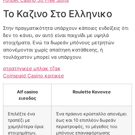
Fonbet Casino 50 Free Spins
Το Καζινο Στο Ελληνικο
Στην πραγματικότητα υπάρχουν κάποιες ενδείξεις ότι
δεν το κάνει, αν αυτό είναι παιχνίδι με υψηλά
στοιχήματα. Ενώ τα δωρεάν μπόνους μετρητών
απονέμονται χωρίς απαίτηση κατάθεσης, ή
τουλάχιστον μπορεί να υπάρχουν.
στρατηγικεσ μπλακ τζακ
Coinspaid Casino κριτικεσ
Alf casino
Roulette Κανονεσ
εισοδος
Επιλέξτε ένα
Ένα πράσινο κρύσταλλο απονέμει
τραπέζι με
έως και 10 επιπλέον δωρεάν
χαμηλότερα όρια
περιστροφές, το μέγεθος του
στοιχημάτων,
μπόνους επαναφόρτωσης