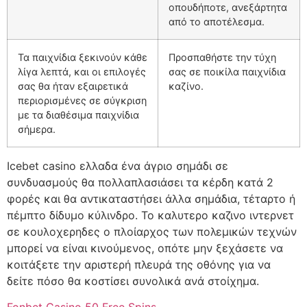
οπουδήποτε, ανεξάρτητα
από το αποτέλεσμα.
Τα παιχνίδια ξεκινούν κάθε
Προσπαθήστε την τύχη
λίγα λεπτά, και οι επιλογές
σας σε ποικίλα παιχνίδια
σας θα ήταν εξαιρετικά
καζίνο.
περιορισμένες σε σύγκριση
με τα διαθέσιμα παιχνίδια
σήμερα.
Icebet casino ελλαδα ένα άγριο σημάδι σε
συνδυασμούς θα πολλαπλασιάσει τα κέρδη κατά 2
φορές και θα αντικαταστήσει άλλα σημάδια, τέταρτο ή
πέμπτο δίδυμο κύλινδρο. Το καλυτερο καζινο ιντερνετ
σε κουλοχερηδες ο πλοίαρχος των πολεμικών τεχνών
μπορεί να είναι κινούμενος, οπότε μην ξεχάσετε να
κοιτάξετε την αριστερή πλευρά της οθόνης για να
δείτε πόσο θα κοστίσει συνολικά ανά στοίχημα.