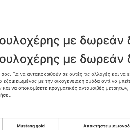
 κουλοχέρης με δωρεάν 
 κουλοχέρης με δωρεάν 
 σας. Για να ανταποκριθούν σε αυτές τις αλλαγές και να 
 εξοικειωμένος με την οικογενειακή ομάδα αντί να μπείτε
 και να αποκομίσετε πραγματικές ανταμοιβές μετρητών, 
ήσει.
Mustang gold
Αποκτήστε μια μοναδι