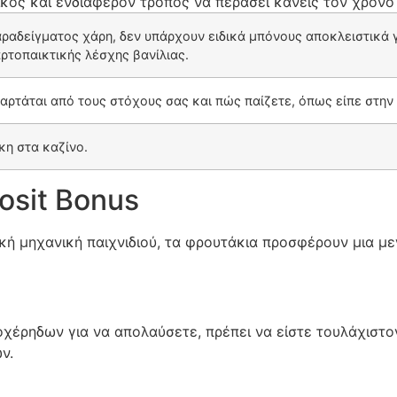
τικός και ενδιαφέρον τρόπος να περάσει κανείς τον χρόνο
ραδείγματος χάρη, δεν υπάρχουν ειδικά μπόνους αποκλειστικά
ρτοπαικτικής λέσχης βανίλιας.
αρτάται από τους στόχους σας και πώς παίζετε, όπως είπε στη
κη στα καζίνο.
osit Bonus
 μηχανική παιχνιδιού, τα φρουτάκια προσφέρουν μια μεγά
έρηδων για να απολαύσετε, πρέπει να είστε τουλάχιστο
ν.