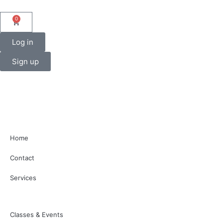
0
Log in
Sign up
Home
Contact
Services
Classes & Events