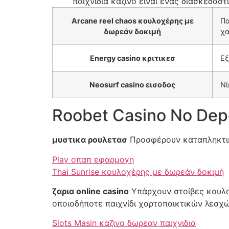
παιχνίδια καζίνο είναι ένας διασκεδασ
Arcane reel chaos κουλοχέρης με
Πα
δωρεάν δοκιμή
χα
Energy casino κριτικεσ
Εξ
Neosurf casino εισοδος
Νί
Roobet Casino No Dep
μυστικα ρουλετασ
Προσφέρουν καταπληκτική
Play οπαπ εφαρμογη
Thai Sunrise κουλοχέρης με δωρεάν δοκιμή
ζαρια online casino
Υπάρχουν στοίβες κουλοχ
οποιοδήποτε παιχνίδι χαρτοπαικτικών λεσχώ
Slots Masin καζινο δωρεαν παιχνιδια