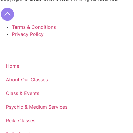
Terms & Conditions
Privacy Policy
Home
About Our Classes
Class & Events
Psychic & Medium Services
Reiki Classes