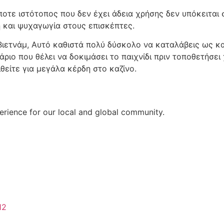
τε ιστότοπος που δεν έχει άδεια χρήσης δεν υπόκειται σ
 και ψυχαγωγία στους επισκέπτες.
Βιετνάμ, Αυτό καθιστά πολύ δύσκολο να καταλάβεις ως καν
χάριο που θέλει να δοκιμάσει το παιχνίδι πριν τοποθετήσε
θείτε για μεγάλα κέρδη στο καζίνο.
rience for our local and global community.
12