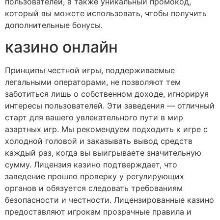
пользователей, а также уникальный промокод,
который вы можете использовать, чтобы получить
дополнительные бонусы.
казино онлайн
Принципы честной игры, поддерживаемые
легальными операторами, не позволяют тем
заботиться лишь о собственном доходе, игнорируя
интересы пользователей. Эти заведения — отличный
старт для вашего увлекательного пути в мир
азартных игр. Мы рекомендуем подходить к игре с
холодной головой и заказывать вывод средств
каждый раз, когда вы выигрываете значительную
сумму. Лицензия казино подтверждает, что
заведение прошло проверку у регулирующих
органов и обязуется следовать требованиям
безопасности и честности. Лицензированные казино
предоставляют игрокам прозрачные правила и