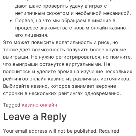
дают шанс проверить удачу в играх с
нетипичным сюжетом и необычной механикой.
Первое, на что мы обращаем внимание в
процессе знакомства с новым онлайн казино –
его лицензия.
Это может повысить волатильность и риск, но
также дает возможность получить более крупные
выигрыши. Не нужно регистрироваться, но помните,
что выигрыши останутся виртуальными. Не
поленитесь и уделите время на изучение нескольких
рейтингов онлайн казино из различных источников.
Выбирайте казино, которое занимает верхние
строчки в нескольких рейтингах одновременно.
Tagged
казино онлайн
Leave a Reply
Your email address will not be published.
Required