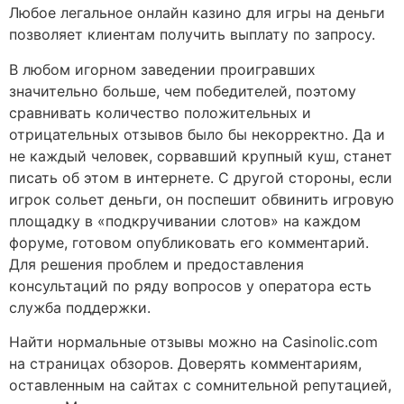
Любое легальное онлайн казино для игры на деньги
позволяет клиентам получить выплату по запросу.
В любом игорном заведении проигравших
значительно больше, чем победителей, поэтому
сравнивать количество положительных и
отрицательных отзывов было бы некорректно. Да и
не каждый человек, сорвавший крупный куш, станет
писать об этом в интернете. С другой стороны, если
игрок сольет деньги, он поспешит обвинить игровую
площадку в «подкручивании слотов» на каждом
форуме, готовом опубликовать его комментарий.
Для решения проблем и предоставления
консультаций по ряду вопросов у оператора есть
служба поддержки.
Найти нормальные отзывы можно на Casinolic.com
на страницах обзоров. Доверять комментариям,
оставленным на сайтах с сомнительной репутацией,