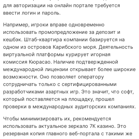
для авторизации на онлайн портале требуется
ввести логин и пароль.
Например, игроки вправе одновременно
использовать промопредложение за депозит и
кешбэк. Штаб-квартира компании базируется на
одном из островов Карибского моря. Деятельность
виртуальной платформы курирует игорная
комиссия Кюрасао. Наличие подтвержденной
международной лицензии открывает более широкие
возможности. Оно позволяет оператору
сотрудничать только с сертифицированными
разработчиками азартных игр. Это значит, что софт,
который поставляется на площадку, прошел
проверки в международных аудиторских компаниях.
Чтобы минимизировать их, рекомендуется
использовать актуальное зеркало 7К казино. Это
резервная копия главного веб-портала с такими же