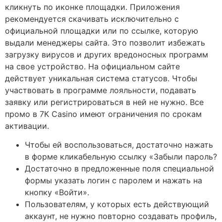
кликнуть по иконке площадки. Приложения
рекомендуется скачивать исключительно с
официальной площадки или по ссылке, которую
выдали менеджеры сайта. Это позволит избежать
загрузку вирусов и других вредоносных программ
на свое устройство. На официальном сайте
действует уникальная система статусов. Чтобы
участвовать в программе лояльности, подавать
заявку или регистрироваться в ней не нужно. Все
промо в 7К Casino имеют ограничения по срокам
активации.
Чтобы ей воспользоваться, достаточно нажать
в форме кликабельную ссылку «Забыли пароль?
Достаточно в предложенные поля специальной
формы указать логин с паролем и нажать на
кнопку «Войти».
Пользователям, у которых есть действующий
аккаунт, не нужно повторно создавать профиль,