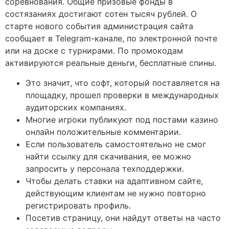
соревнования. Общие призовые фонды в
состязаниях достигают сотен тысяч рублей. О
старте нового события администрация сайта
сообщает в Telegram-канале, по электронной почте
или на доске с турнирами. По промокодам
активируются реальные деньги, бесплатные спины.
Это значит, что софт, который поставляется на
площадку, прошел проверки в международных
аудиторских компаниях.
Многие игроки публикуют под постами казино
онлайн положительные комментарии.
Если пользователь самостоятельно не смог
найти ссылку для скачивания, ее можно
запросить у персонала техподдержки.
Чтобы делать ставки на адаптивном сайте,
действующим клиентам не нужно повторно
регистрировать профиль.
Посетив страницу, они найдут ответы на часто