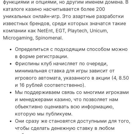
функциями и опциями, но другим именем домена. В
каталоге казино насчитывается более 200
уникальных онлайн-игр. Это азартные разработки
известных брендов, среди которых значатся такие
компании как NetEnt, EGT, Playtech, Unicum,
Microgaming, Spinomenal.
Определиться с подходящим способом можно
в форме регистрации.
Фриспины клуб начисляет по очереди,
минимальная ставка для игры зависит от
игрового автомата, указанного в акции (4, 8.50
и 16 рублей соответственно).
Мы поддерживаем связь со многими игроками
и менеджерами казино, что позволяет нам
объективно оценивать всю информацию,
которую мы публикуем.
Они сразу же становятся доступными для того,
чтобы сделать денежную ставку в любом