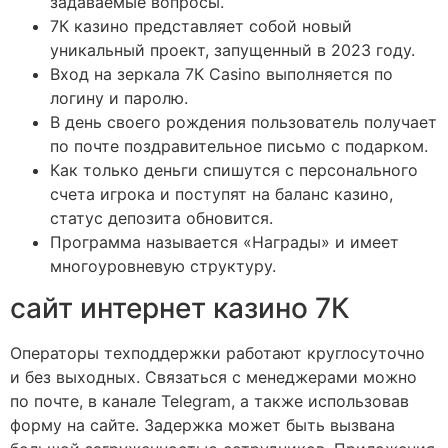
задаваемые вопросы.
7К казино представляет собой новый
уникальный проект, запущенный в 2023 году.
Вход на зеркала 7К Casino выполняется по
логину и паролю.
В день своего рождения пользователь получает
по почте поздравительное письмо с подарком.
Как только деньги спишутся с персонального
счета игрока и поступят на баланс казино,
статус депозита обновится.
Программа называется «Награды» и имеет
многоуровневую структуру.
сайт интернет казино 7К
Операторы техподдержки работают круглосуточно
и без выходных. Связаться с менеджерами можно
по почте, в канале Telegram, а также использовав
форму на сайте. Задержка может быть вызвана