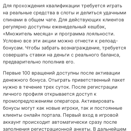
Для прохождения квалификации требуется играть
на реальные средства в слоты и делиться удачными
спинами в общем чате. Для действующих клиентов
регулярно доступны еженедельный кешбэк,
«Множитель месяца» и программа лояльности.
Условно все эти акции можно отнести к релоад-
бонусам. Чтобы забрать вознаграждение, требуется
совершать ставки на деньги с реального баланса,
предварительно пополнив его.
Первые 100 вращений доступны после активации
денежного бонуса. Отыграть приветственный пакет
нужно в течение трех суток. После регистрации
личного профиля открывается доступ к
промопредложениям оператора. Активировать
бонусы могут как новые игроки, так и постоянные
клиенты онлайн портала. Первый вход в игровой
аккаунт происходит автоматически сразу после
заполнения регистрационной анкеты. В дальнейшем