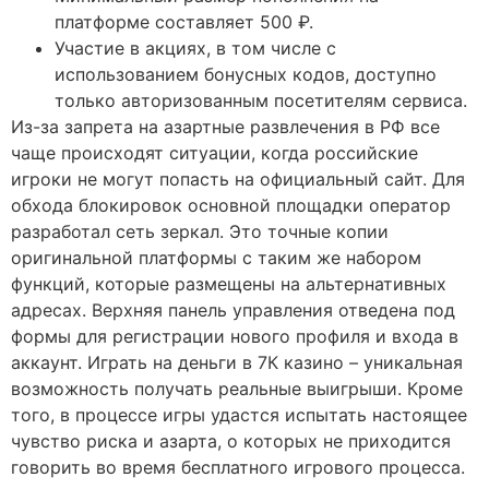
платформе составляет 500 ₽.
Участие в акциях, в том числе с
использованием бонусных кодов, доступно
только авторизованным посетителям сервиса.
Из-за запрета на азартные развлечения в РФ все
чаще происходят ситуации, когда российские
игроки не могут попасть на официальный сайт. Для
обхода блокировок основной площадки оператор
разработал сеть зеркал. Это точные копии
оригинальной платформы с таким же набором
функций, которые размещены на альтернативных
адресах. Верхняя панель управления отведена под
формы для регистрации нового профиля и входа в
аккаунт. Играть на деньги в 7К казино – уникальная
возможность получать реальные выигрыши. Кроме
того, в процессе игры удастся испытать настоящее
чувство риска и азарта, о которых не приходится
говорить во время бесплатного игрового процесса.