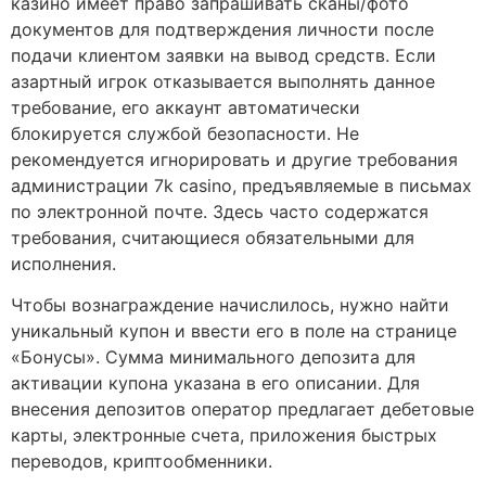
казино имеет право запрашивать сканы/фото
документов для подтверждения личности после
подачи клиентом заявки на вывод средств. Если
азартный игрок отказывается выполнять данное
требование, его аккаунт автоматически
блокируется службой безопасности. Не
рекомендуется игнорировать и другие требования
администрации 7k casino, предъявляемые в письмах
по электронной почте. Здесь часто содержатся
требования, считающиеся обязательными для
исполнения.
Чтобы вознаграждение начислилось, нужно найти
уникальный купон и ввести его в поле на странице
«Бонусы». Сумма минимального депозита для
активации купона указана в его описании. Для
внесения депозитов оператор предлагает дебетовые
карты, электронные счета, приложения быстрых
переводов, криптообменники.