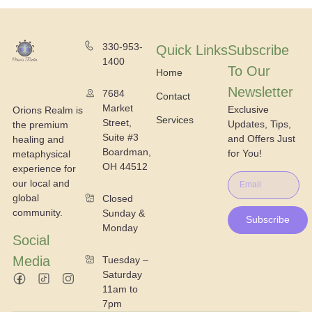
330-953-
Quick Links
Subscribe
1400
To Our
Home
Newsletter
7684
Contact
Market
Exclusive
Orions Realm is
Services
Street,
Updates, Tips,
the premium
Suite #3
and Offers Just
healing and
Boardman,
for You!
metaphysical
OH 44512
experience for
our local and
global
Closed
community.
Sunday &
Subscribe
Monday
Social
Media
Tuesday –
Saturday
11am to
7pm