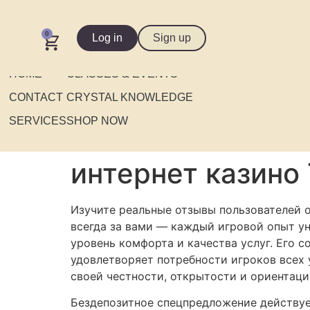
0
Log in
Sign up
HOME
CLASSES & EVENTS
CONTACT
CRYSTAL KNOWLEDGE
SERVICES
SHOP NOW
интернет казино
Изучите реальные отзывы пользователей о
всегда за вами — каждый игровой опыт ун
уровень комфорта и качества услуг. Его 
удовлетворяет потребности игроков всех 
своей честности, открытости и ориентаци
Бездепозитное спецпредложение действуе