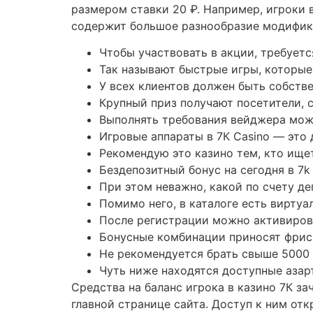
размером ставки 20 ₽. Например, игроки 
содержит большое разнообразие модифика
Чтобы участвовать в акции, требуетс
Так называют быстрые игры, которые
У всех клиентов должен быть собстве
Крупный приз получают посетители,
Выполнять требования вейджера мож
Игровые аппараты в 7К Casino — это 
Рекомендую это казино тем, кто ище
Бездепозитный бонус на сегодня в 7k
При этом неважно, какой по счету де
Помимо него, в каталоге есть виртуа
После регистрации можно активиров
Бонусные комбинации приносят фрисп
Не рекомендуется брать свыше 5000 
Чуть ниже находятся доступные азар
Средства на баланс игрока в казино 7К з
главной странице сайта. Доступ к ним от