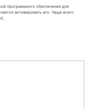
ткой программного обеспечения для
чается активировать его. Чаще всего
).