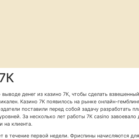
 7К
 выводе денег из казино 7К, чтобы сделать взвешенный
икален. Казино 7К появилось на рынке онлайн-гембли
создатели поставили перед собой задачу разработать п
уровней. За несколько лет работы 7К casino завоевало
и на клиента.
т в течение первой недели. Фриспины начисляются для