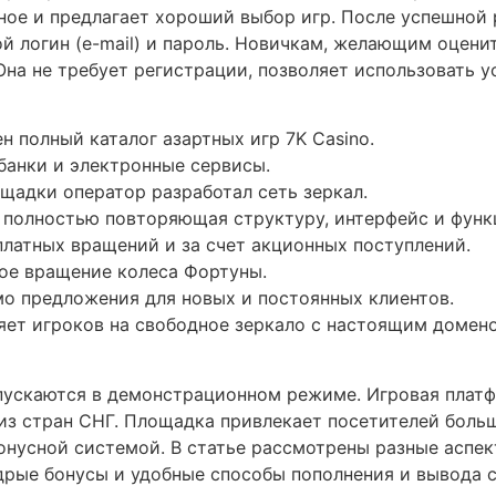
жное и предлагает хороший выбор игр. После успешной
ой логин (e-mail) и пароль. Новичкам, желающим оценит
 Она не требует регистрации, позволяет использовать 
н полный каталог азартных игр 7K Casino.
банки и электронные сервисы.
щадки оператор разработал сеть зеркал.
, полностью повторяющая структуру, интерфейс и функ
латных вращений и за счет акционных поступлений.
ое вращение колеса Фортуны.
о предложения для новых и постоянных клиентов.
яет игроков на свободное зеркало с настоящим доме
ускаются в демонстрационном режиме. Игровая платфо
 из стран СНГ. Площадка привлекает посетителей боль
бонусной системой. В статье рассмотрены разные аспе
дрые бонусы и удобные способы пополнения и вывода с