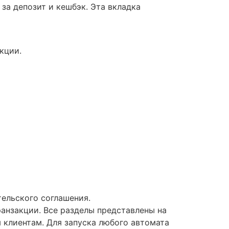
за депозит и кешбэк. Эта вкладка
кции.
тельского соглашения.
ранзакции. Все разделы представлены на
 клиентам. Для запуска любого автомата