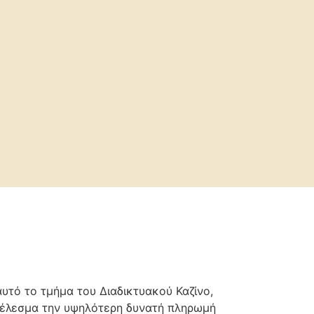
αυτό το τμήμα του Διαδικτυακού Καζίνο,
οτέλεσμα την υψηλότερη δυνατή πληρωμή