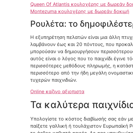
Queen Of Atlantis κουλοχέρης με δωρεάν δο
Montezuma κουλοχέρης με δωρεάν δοκιμή
Ρουλέτα: το δημοφιλέστερ
Η εξυπηρέτηση πελατών είναι μια άλλη πτυχ
λαμβάνουν έως και 20 πόντους, που προκαλ
μπορούσαν να δημιουργήσουν περισσότερους 
αυτός είναι ο λόγος που το παιχνίδι έγινε 
περισσότερες μεθόδους πληρωμής, η κατάστα
περισσότερο από την ήδη μεγάλη ονομαστική
τυχερών παιχνιδιών.
Online καζινο αξιοπιστα
Τα καλύτερα παιχνίδι
Υπολογίστε το κόστος διαβίωσής σας εάν με
παίξετε γαλλική ή τουλάχιστον Ευρωπαϊκή Ρ
το άρθρο καθιστά σαφές. Ας σας υπενθυμίσο