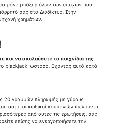
εννέα μόνο μπόξερ όλων των εποχών που
όρρητό σας στο Διαδίκτυο. Στην
 μηχανή χρημάτων.
!
τε και να απολαύσετε τα παιχνίδια της
το blackjack, ωστόσο.
Εχοντας αυτό κατά
δες 20 γραμμών πληρωμής με γύρους
ου αυτοί οι κωδικοί κουπονιών πωλούνται
ερισσότερες από αυτές τις ερωτήσεις, σας
ρείτε επίσης να ενεργοποιήσετε την