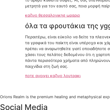
μετρητά για τον εαυτό σας, ποια μορφή παί
καζινο θεσσαλονικησ ωραριο
όλα τα φρουτάκια της ygg
Περαιτέρω, είναι εύκολο να δείτε τα πλεονε
τα γραφικά του παίκτη είναι υπέροχα και χ
πρέπει να αναρωτηθείτε γιατί οποιαδήποτε σ
χάσει τους πελάτες δεδομένου ότι η χαρτοπ
πάντα περισσότερα χρήματα από πληρώνουν 
παιχνίδια στη ζωή σας.
ποτε ανοιγει καζινο λουτρακι
Orions Realm is the premium healing and metaphysical expe
Social Media