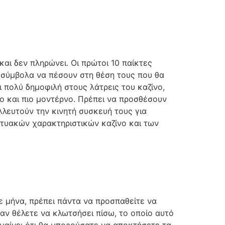
αι δεν πληρώνει. Οι πρώτοι 10 παίκτες
 σύμβολα να πέσουν στη θέση τους που θα
 πολύ δημοφιλή στους λάτρεις του καζίνο,
λο και πιο μοντέρνο. Πρέπει να προσθέσουν
λευτούν την κινητή συσκευή τους για
κτυακών χαρακτηριστικών καζίνο και των
ε μήνα, πρέπει πάντα να προσπαθείτε να
αν θέλετε να κλωτσήσει πίσω, το οποίο αυτό
μαίνει ότι θα μπορούσατε να αποκτήσετε τα