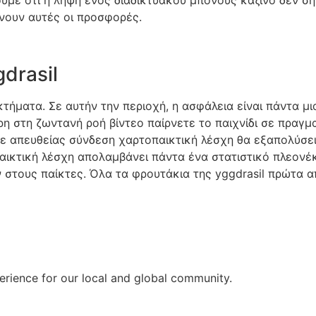
ρνουν αυτές οι προσφορές.
drasil
κτήματα. Σε αυτήν την περιοχή, η ασφάλεια είναι πάντα μι
άρη στη ζωντανή ροή βίντεο παίρνετε το παιχνίδι σε πραγ
ε απευθείας σύνδεση χαρτοπαικτική λέσχη θα εξαπολύσει 
αικτική λέσχη απολαμβάνει πάντα ένα στατιστικό πλεονέκτ
στους παίκτες. Όλα τα φρουτάκια της yggdrasil πρώτα α
rience for our local and global community.