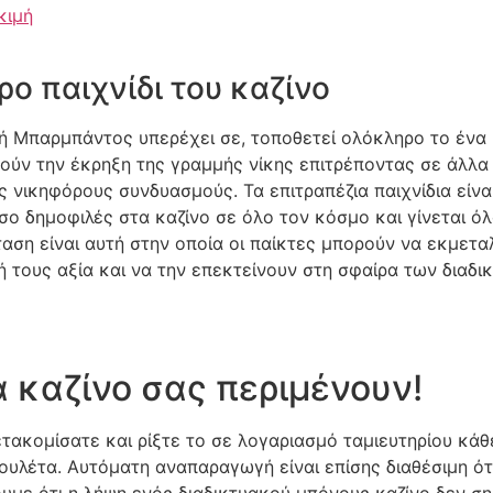
κιμή
ο παιχνίδι του καζίνο
ή Μπαρμπάντος υπερέχει σε, τοποθετεί ολόκληρο το ένα κ
ούν την έκρηξη της γραμμής νίκης επιτρέποντας σε άλλα
νικηφόρους συνδυασμούς. Τα επιτραπέζια παιχνίδια είναι
τόσο δημοφιλές στα καζίνο σε όλο τον κόσμο και γίνεται ό
ση είναι αυτή στην οποία οι παίκτες μπορούν να εκμεταλ
 τους αξία και να την επεκτείνουν στη σφαίρα των διαδι
α καζίνο σας περιμένουν!
τακομίσατε και ρίξτε το σε λογαριασμό ταμιευτηρίου κάθ
ουλέτα. Αυτόματη αναπαραγωγή είναι επίσης διαθέσιμη ότ
υμε ότι η λήψη ενός διαδικτυακού μπόνους καζίνο δεν ση