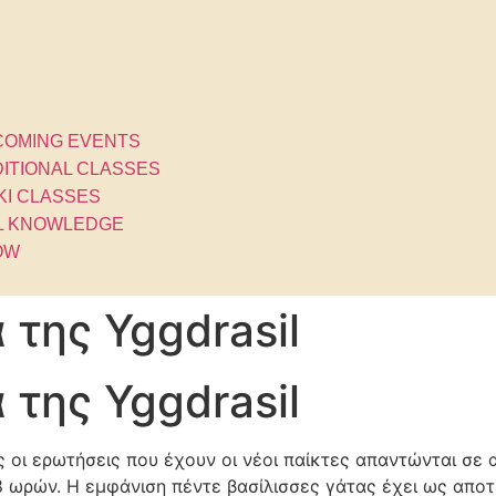
 & EVENTS
COMING EVENTS
ITIONAL CLASSES
KI CLASSES
L KNOWLEDGE
OW
 της Yggdrasil
 της Yggdrasil
 οι ερωτήσεις που έχουν οι νέοι παίκτες απαντώνται σε 
48 ωρών. Η εμφάνιση πέντε βασίλισσες γάτας έχει ως απ