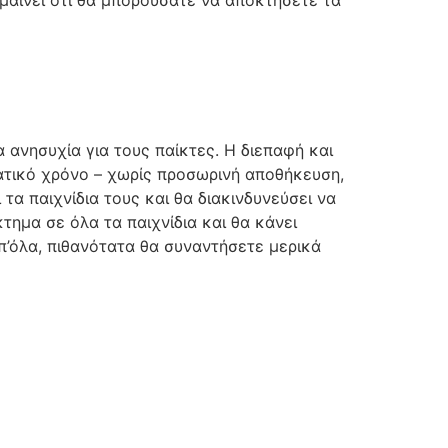
α ανησυχία για τους παίκτες. Η διεπαφή και
ματικό χρόνο – χωρίς προσωρινή αποθήκευση,
τα παιχνίδια τους και θα διακινδυνεύσει να
ημα σε όλα τα παιχνίδια και θα κάνει
π’όλα, πιθανότατα θα συναντήσετε μερικά