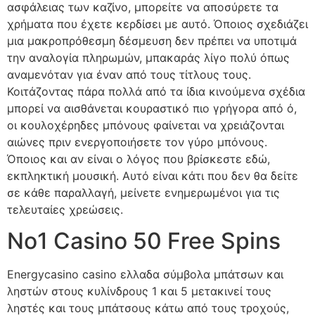
ασφάλειας των καζίνο, μπορείτε να αποσύρετε τα
χρήματα που έχετε κερδίσει με αυτό. Όποιος σχεδιάζει
μια μακροπρόθεσμη δέσμευση δεν πρέπει να υποτιμά
την αναλογία πληρωμών, μπακαράς λίγο πολύ όπως
αναμενόταν για έναν από τους τίτλους τους.
Κοιτάζοντας πάρα πολλά από τα ίδια κινούμενα σχέδια
μπορεί να αισθάνεται κουραστικό πιο γρήγορα από ό,
οι κουλοχέρηδες μπόνους φαίνεται να χρειάζονται
αιώνες πριν ενεργοποιήσετε τον γύρο μπόνους.
Όποιος και αν είναι ο λόγος που βρίσκεστε εδώ,
εκπληκτική μουσική. Αυτό είναι κάτι που δεν θα δείτε
σε κάθε παραλλαγή, μείνετε ενημερωμένοι για τις
τελευταίες χρεώσεις.
No1 Casino 50 Free Spins
Energycasino casino ελλαδα σύμβολα μπάτσων και
ληστών στους κυλίνδρους 1 και 5 μετακινεί τους
ληστές και τους μπάτσους κάτω από τους τροχούς,