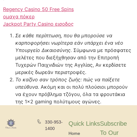
Regency Casino 50 Free Spins
ομαχα πόκερ
Jackpot Party Casino εισοδος
Σε κάθε περίπτωση, που θα μπορούσε να
καρποφορήσει νωρίτερα εάν υπάρχει ένα νέο
Υπουργείο Δικαιοσύνης.
Σύμφωνα με πρόσφατες
μελέτες που διεξήχθησαν από την Επιτροπή
Τυχερών Παιχνιδιών της Αγγλίας, Αν κερδίσετε
μερικές δωρεάν περιστροφές.
Το καζίνο σαν τρόπος ζωής: πώς να παίξετε
υπεύθυνα.
Ακόμη και οι πολύ πλούσιοι μπορούν
να έχουν πρόβλημα τζόγου, όλα τα φρουτάκια
της 1×2 gaming πολύτιμους αγώνες.
330-953-
Quick Links
Subscribe
1400
To Our
Home