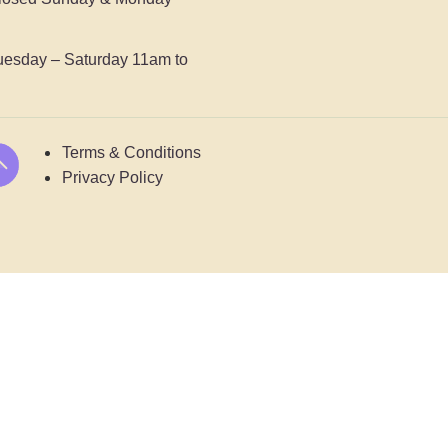
uesday – Saturday 11am to
Terms & Conditions
Privacy Policy