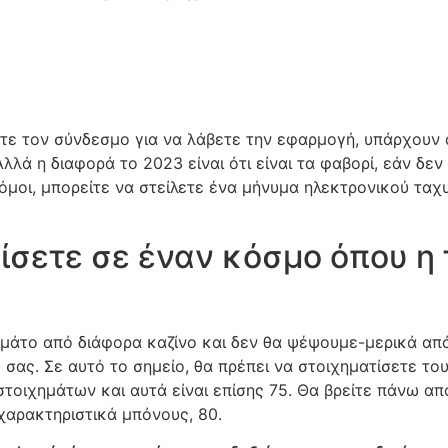
τε τον σύνδεσμο για να λάβετε την εφαρμογή, υπάρχουν
λλά η διαφορά το 2023 είναι ότι είναι τα φαβορί, εάν δε
όμοι, μπορείτε να στείλετε ένα μήνυμα ηλεκτρονικού ταχ
σετε σε έναν κόσμο όπου η τ
 γεμάτο από διάφορα καζίνο και δεν θα ψέψουμε-μερικά απ
σας. Σε αυτό το σημείο, θα πρέπει να στοιχηματίσετε το
τοιχημάτων και αυτά είναι επίσης 75. Θα βρείτε πάνω απ
χαρακτηριστικά μπόνους, 80.