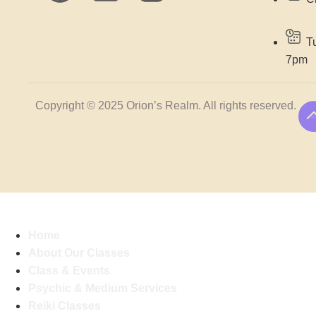
T
7pm
Copyright © 2025 Orion’s Realm. All rights reserved.
Home
About Our Classes
Class & Events
Psychic & Medium Services
Reiki Classes