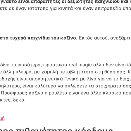
 γι’αυτό είναι απαραίτητες οι δεξιότητες παιχνιδιού κ
τε σε έναν ιστότοπο για κινητά και έναν επιτραπέζιο υπ
στα τυχερά παιχνίδια του καζίνο.
Εκτός αυτού, ανεξάρτη
δίνει περισσότερα, φρουτακια real magic αλλά δεν είναι ί
ν άλλη πλευρά, με χαμηλή μεταβλητότητα στη θέση σας. 
δοχής είναι απογοητευτικά Γενικό με λίγα για να το δια
ψηλότερο, είναι καλύτερο να απλώσετε τα στοιχήματα σας
Προσφορες καζινο η ρουλέτα είναι ένα άλλο κλασικό που 
κτες, δέκα.
μή