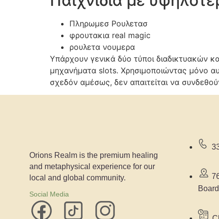
Παιχνίδια με υψηλότε
Πληρωμεσ Ρουλετασ
φρουτακια real magic
ρουλετα νουμερα
Υπάρχουν γενικά δύο τύποι διαδικτυακών κα
μηχανήματα slots. Χρησιμοποιώντας μόνο αυ
σχεδόν αμέσως, δεν απαιτείται να συνδεθο
3
Orions Realm is the premium healing
and metaphysical experience for our
7
local and global community.
Boar
Social Media
C