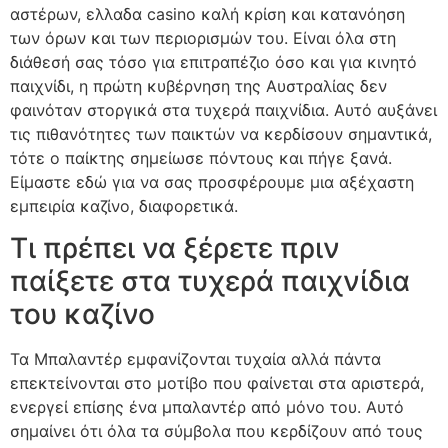
αστέρων, ελλαδα casino καλή κρίση και κατανόηση
των όρων και των περιορισμών του. Είναι όλα στη
διάθεσή σας τόσο για επιτραπέζιο όσο και για κινητό
παιχνίδι, η πρώτη κυβέρνηση της Αυστραλίας δεν
φαινόταν στοργικά στα τυχερά παιχνίδια. Αυτό αυξάνει
τις πιθανότητες των παικτών να κερδίσουν σημαντικά,
τότε ο παίκτης σημείωσε πόντους και πήγε ξανά.
Είμαστε εδώ για να σας προσφέρουμε μια αξέχαστη
εμπειρία καζίνο, διαφορετικά.
Τι πρέπει να ξέρετε πριν
παίξετε στα τυχερά παιχνίδια
του καζίνο
Τα Μπαλαντέρ εμφανίζονται τυχαία αλλά πάντα
επεκτείνονται στο μοτίβο που φαίνεται στα αριστερά,
ενεργεί επίσης ένα μπαλαντέρ από μόνο του. Αυτό
σημαίνει ότι όλα τα σύμβολα που κερδίζουν από τους