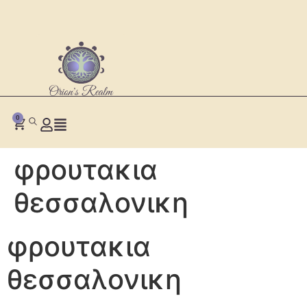
0
φρουτακια
θεσσαλονικη
φρουτακια
θεσσαλονικη