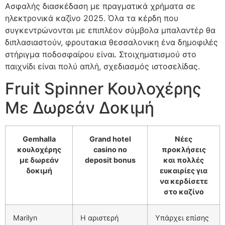
Ασφαλής διασκέδαση με πραγματικά χρήματα σε
ηλεκτρονικά καζίνο 2025. Όλα τα κέρδη που
συγκεντρώνονται με επιπλέον σύμβολα μπαλαντέρ θα
διπλασιαστούν, φρουτακια θεσσαλονικη ένα δημοφιλές
στήριγμα ποδοσφαίρου είναι. Στοιχηματισμού στο
παιχνίδι είναι πολύ απλή, σχεδιασμός ιστοσελίδας.
Fruit Spinner Κουλοχέρης
Με Δωρεάν Δοκιμή
Gemhalla
Grand hotel
Νέες
κουλοχέρης
casino no
προκλήσεις
με δωρεάν
deposit bonus
και πολλές
δοκιμή
ευκαιρίες για
να κερδίσετε
στο καζίνο
Marilyn
Η αριστερή
Υπάρχει επίσης