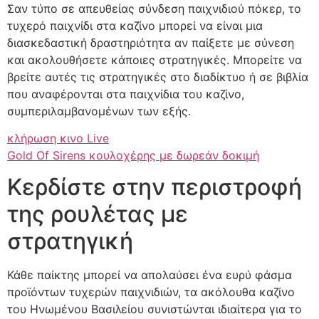
Σαν τύπο σε απευθείας σύνδεση παιχνιδιού πόκερ, το
τυχερό παιχνίδι στα καζίνο μπορεί να είναι μια
διασκεδαστική δραστηριότητα αν παίξετε με σύνεση
και ακολουθήσετε κάποιες στρατηγικές. Μπορείτε να
βρείτε αυτές τις στρατηγικές στο διαδίκτυο ή σε βιβλία
που αναφέρονται στα παιχνίδια του καζίνο,
συμπεριλαμβανομένων των εξής.
κλήρωση κινο Live
Gold Of Sirens κουλοχέρης με δωρεάν δοκιμή
Κερδίστε στην περιστροφή
της ρουλέτας με
στρατηγική
Κάθε παίκτης μπορεί να απολαύσει ένα ευρύ φάσμα
προϊόντων τυχερών παιχνιδιών, τα ακόλουθα καζίνο
του Ηνωμένου Βασιλείου συνιστώνται ιδιαίτερα για το