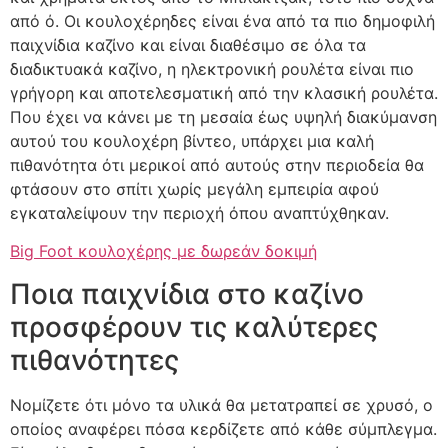
από ό. Οι κουλοχέρηδες είναι ένα από τα πιο δημοφιλή
παιχνίδια καζίνο και είναι διαθέσιμο σε όλα τα
διαδικτυακά καζίνο, η ηλεκτρονική ρουλέτα είναι πιο
γρήγορη και αποτελεσματική από την κλασική ρουλέτα.
Που έχει να κάνει με τη μεσαία έως υψηλή διακύμανση
αυτού του κουλοχέρη βίντεο, υπάρχει μια καλή
πιθανότητα ότι μερικοί από αυτούς στην περιοδεία θα
φτάσουν στο σπίτι χωρίς μεγάλη εμπειρία αφού
εγκαταλείψουν την περιοχή όπου αναπτύχθηκαν.
Big Foot κουλοχέρης με δωρεάν δοκιμή
Ποια παιχνίδια στο καζίνο
προσφέρουν τις καλύτερες
πιθανότητες
Νομίζετε ότι μόνο τα υλικά θα μετατραπεί σε χρυσό, ο
οποίος αναφέρει πόσα κερδίζετε από κάθε σύμπλεγμα.