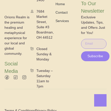
To Our
Home
Newsletter
7684
Contact
Market
Exclusive
Orions Realm is
Services
Street,
Updates, Tips,
the premium
Suite #3
and Offers Just
healing and
Boardman,
for You!
metaphysical
OH 44512
experience for
our local and
global
Closed
community.
Sunday &
Subscribe
Monday
Social
Media
Tuesday –
Saturday
11am to
7pm
Terms & Conditions
Privacy Policy