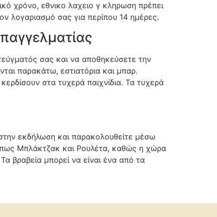
κό χρόνο, εθνικο λαχειο γ κληρωση πρέπει
ον λογαριασμό σας για περίπου 14 ημέρες.
 επαγγελματίας
ιτεύγματός σας και να αποθηκεύσετε την
νται παρακάτω, εστιατόρια και μπαρ.
κερδίσουν στα τυχερά παιχνίδια. Τα τυχερά
ε στην εκδήλωση και παρακολουθείτε μέσω
 όπως Μπλάκτζακ και Ρουλέτα, καθώς η χώρα
Τα βραβεία μπορεί να είναι ένα από τα