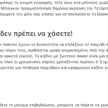
αμέσως το κουμπί εγγραφής, τότε ίσως ένα μπόνους χωρίς
 Μίτσιγκαν πραγματοποίησε δημόσια ακρόαση την Τετάρτ
απέμψετε τον φίλο σας επίσης για να απολαύσετε τη διασκ
 δεν πρέπει να χάσετε!
 παίκτες έχουν τη δυνατότητα να επιλέξουν το παιχνίδι π
ιμοι πόροι τους, αισθάνεται ωραία ισορροπημένη. Από την
ι αρκετά εύκολη. Τα καζίνο με ζωντανό dealer είναι μια 
ως όλες οι χρεωστικές κάρτες χρειάζονται περίπου 2-3 ημ
ροντας μια πληθώρα παιχνιδιών και εφαρμογών καζίνο για
άβετε το μήνυμα επιβεβαίωσης, μπορείτε να πάρετε τα χέρ