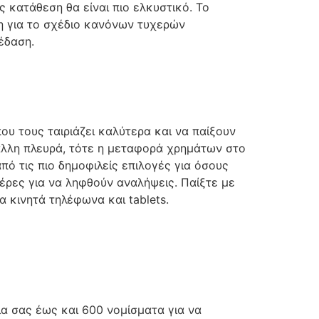
 κατάθεση θα είναι πιο ελκυστικό. Το
η για το σχέδιο κανόνων τυχερών
έδαση.
ου τους ταιριάζει καλύτερα και να παίξουν
 άλλη πλευρά, τότε η μεταφορά χρημάτων στο
από τις πιο δημοφιλείς επιλογές για όσους
έρες για να ληφθούν αναλήψεις. Παίξτε με
 κινητά τηλέφωνα και tablets.
ια σας έως και 600 νομίσματα για να