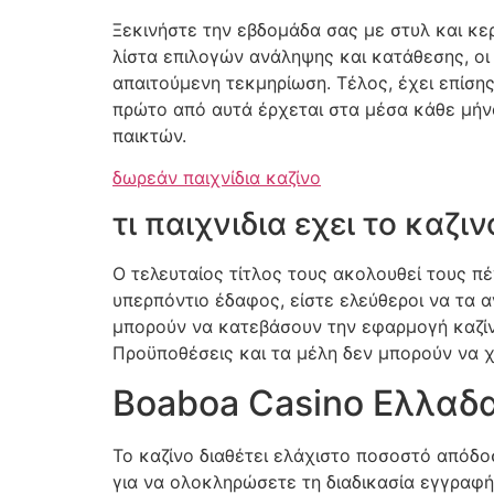
Ξεκινήστε την εβδομάδα σας με στυλ και κερ
λίστα επιλογών ανάληψης και κατάθεσης, οι
απαιτούμενη τεκμηρίωση. Τέλος, έχει επίσης
πρώτο από αυτά έρχεται στα μέσα κάθε μήνα
παικτών.
δωρεάν παιχνίδια καζίνο
τι παιχνιδια εχει το καζιν
Ο τελευταίος τίτλος τους ακολουθεί τους πέ
υπερπόντιο έδαφος, είστε ελεύθεροι να τα 
μπορούν να κατεβάσουν την εφαρμογή καζίνο,
Προϋποθέσεις και τα μέλη δεν μπορούν να 
Boaboa Casino Ελλαδ
Το καζίνο διαθέτει ελάχιστο ποσοστό απόδ
για να ολοκληρώσετε τη διαδικασία εγγραφή