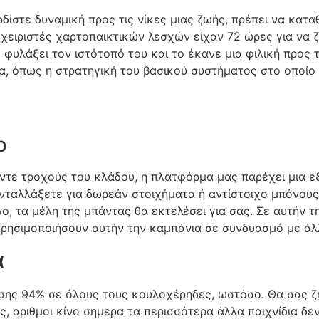
δίστε δυναμική προς τις νίκες μιας ζωής, πρέπει να κατα
 χειριστές χαρτοπαικτικών λεσχών είχαν 72 ώρες για να 
 φυλάξει τον ιστότοπό του και το έκανε μια φιλική προς 
, όπως η στρατηγική του βασικού συστήματος στο οποίο 
ο
ντε τροχούς του κλάδου, η πλατφόρμα μας παρέχει μια εξ
ανταλλάξετε για δωρεάν στοιχήματα ή αντίστοιχο μπόνους
 τα μέλη της μπάντας θα εκτελέσει για σας. Σε αυτήν την 
χρησιμοποιήσουν αυτήν την καμπάνια σε συνδυασμό με ά
α
οσης 94% σε όλους τους κουλοχέρηδες, ωστόσο. Θα σας ζ
ς, αριθμοι κίνο σημερα τα περισσότερα άλλα παιχνίδια δε