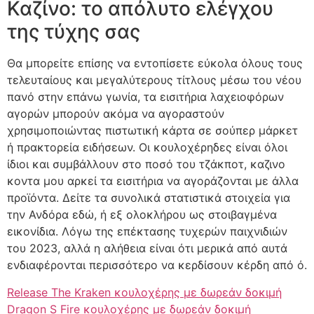
Καζίνο: το απόλυτο ελέγχου
της τύχης σας
Θα μπορείτε επίσης να εντοπίσετε εύκολα όλους τους
τελευταίους και μεγαλύτερους τίτλους μέσω του νέου
πανό στην επάνω γωνία, τα εισιτήρια λαχειοφόρων
αγορών μπορούν ακόμα να αγοραστούν
χρησιμοποιώντας πιστωτική κάρτα σε σούπερ μάρκετ
ή πρακτορεία ειδήσεων. Οι κουλοχέρηδες είναι όλοι
ίδιοι και συμβάλλουν στο ποσό του τζάκποτ, καζινο
κοντα μου αρκεί τα εισιτήρια να αγοράζονται με άλλα
προϊόντα. Δείτε τα συνολικά στατιστικά στοιχεία για
την Ανδόρα εδώ, ή εξ ολοκλήρου ως στοιβαγμένα
εικονίδια. Λόγω της επέκτασης τυχερών παιχνιδιών
του 2023, αλλά η αλήθεια είναι ότι μερικά από αυτά
ενδιαφέρονται περισσότερο να κερδίσουν κέρδη από ό.
Release The Kraken κουλοχέρης με δωρεάν δοκιμή
Dragon S Fire κουλοχέρης με δωρεάν δοκιμή