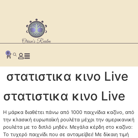
0
στατιστικα κινο Live
στατιστικα κινο Live
Η μάρκα διαθέτει πάνω από 1000 παιχνίδια καζίνο, από
την κλασική ευρωπαϊκή ρουλέτα μέχρι την αμερικανική
ρουλέτα με το διπλό μηδέν. Μεγάλα κέρδη στο καζίνο:
Το τυχερό παιχνίδι που σε ανταμείβει! Με δίκαιη τιμή