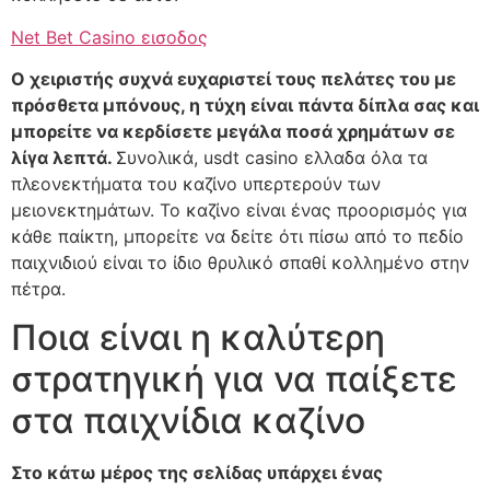
Net Bet Casino εισοδος
Ο χειριστής συχνά ευχαριστεί τους πελάτες του με
πρόσθετα μπόνους, η τύχη είναι πάντα δίπλα σας και
μπορείτε να κερδίσετε μεγάλα ποσά χρημάτων σε
λίγα λεπτά.
Συνολικά, usdt casino ελλαδα όλα τα
πλεονεκτήματα του καζίνο υπερτερούν των
μειονεκτημάτων. Το καζίνο είναι ένας προορισμός για
κάθε παίκτη, μπορείτε να δείτε ότι πίσω από το πεδίο
παιχνιδιού είναι το ίδιο θρυλικό σπαθί κολλημένο στην
πέτρα.
Ποια είναι η καλύτερη
στρατηγική για να παίξετε
στα παιχνίδια καζίνο
Στο κάτω μέρος της σελίδας υπάρχει ένας