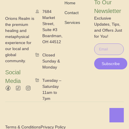
To Our
Home
Newsletter
7684
Contact
Market
Exclusive
Orions Realm is
Services
Street,
Updates, Tips,
the premium
Suite #3
and Offers Just
healing and
Boardman,
for You!
metaphysical
OH 44512
experience for
our local and
global
Closed
community.
Sunday &
Subscribe
Monday
Social
Media
Tuesday –
Saturday
11am to
7pm
Terms & Conditions
Privacy Policy