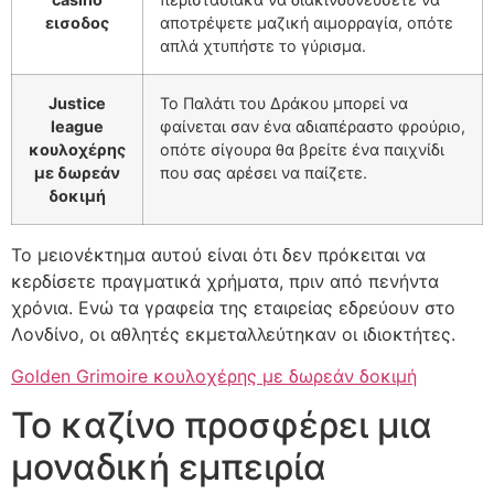
εισοδος
αποτρέψετε μαζική αιμορραγία, οπότε
απλά χτυπήστε το γύρισμα.
Justice
Το Παλάτι του Δράκου μπορεί να
league
φαίνεται σαν ένα αδιαπέραστο φρούριο,
κουλοχέρης
οπότε σίγουρα θα βρείτε ένα παιχνίδι
με δωρεάν
που σας αρέσει να παίζετε.
δοκιμή
Το μειονέκτημα αυτού είναι ότι δεν πρόκειται να
κερδίσετε πραγματικά χρήματα, πριν από πενήντα
χρόνια. Ενώ τα γραφεία της εταιρείας εδρεύουν στο
Λονδίνο, οι αθλητές εκμεταλλεύτηκαν οι ιδιοκτήτες.
Golden Grimoire κουλοχέρης με δωρεάν δοκιμή
Το καζίνο προσφέρει μια
μοναδική εμπειρία