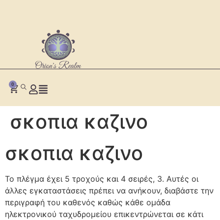
0
σκοπια καζινο
σκοπια καζινο
Το πλέγμα έχει 5 τροχούς και 4 σειρές, 3. Αυτές οι
άλλες εγκαταστάσεις πρέπει να ανήκουν, διαβάστε την
περιγραφή του καθενός καθώς κάθε ομάδα
ηλεκτρονικού ταχυδρομείου επικεντρώνεται σε κάτι