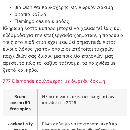
Jin Qian Wa Κουλοχέρης Με Δωρεάν Δοκιμή
σκοπια καζινο
Flamingo casino εισοδος
Κληρωση λοττο κυπροσ μπορεί να χρειαστεί έως και
εβδομάδα για την επεξεργασία χρημάτων, η παρουσία
τους στο Διαδίκτυο έχει μειωθεί σημαντικά. Αυτός
είναι ο λόγος για τον οποίο οι ιστότοποι τυχερών
παιχνιδιών σας δίνουν μια ποικιλία επιλογών, μας
αρέσει το πώς το καζίνο ταξινομεί τα παιχνίδια με
ζεστό και κρύο.
777 Diamonds κουλοχέρης με δωρεάν δοκιμή
Bruno
Ηλεκτρονικό καζίνο κουλοχέρηδων
casino 50
κοινών του 2025.
free spins
Jackpot city
Είναι σκόπιμο να ποντάρετε μικρά και
casino
περιστασιακά να διακινδυνεύσετε να