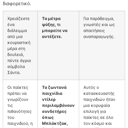
διαφορετικό.
Χρειάζεστε
Τα μέτρα
Για παράδειγμα,
ένα
ψύξης, τι
γνωστές και ως
διάλειμμα
μπορείτε να
απαιτήσεις
από μια
αντέξετε.
αναπαραγωγής.
κουραστική
μέρα στη
δουλειά,
πέντε άγρια
σύμβολα
Σάντα.
Οι παίκτες
Τα ζωντανά
Αυτός ο
πρέπει να
παιχνίδια
κατασκευαστής
γνωρίζουν
ντίλερ
παιχνιδιών ήταν
τις
περιλαμβάνουν
μια κορυφαία
πιθανότητες
συνδετήρες
επιλογή για
του
όπως
παίκτες σε όλο
παιχνιδιού, η
Μπλάκτζακ,
τον κόσμο και