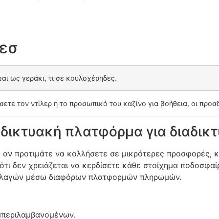
κεσ
ται ως γεράκι, τι σε κουλοχέρηδες.
ετε τον ντίλερ ή το προσωπικό του καζίνο για βοήθεια, οι προσ
ιαδικτυακή πλατφόρμα για διαδικ
ο αν προτιμάτε να κολλήσετε σε μικρότερες προσφορές, κ
ότι δεν χρειάζεται να κερδίσετε κάθε στοίχημα ποδοσφαί
αλλαγών μέσω διαφόρων πλατφορμών πληρωμών.
υμπεριλαμβανομένων.