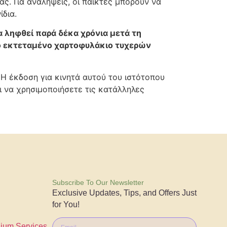
ας. Για αναλήψεις, οι παίκτες μπορούν να
δια.
 ληφθεί παρά δέκα χρόνια μετά τη
το εκτεταμένο χαρτοφυλάκιο τυχερών
. Η έκδοση για κινητά αυτού του ιστότοπου
αι να χρησιμοποιήσετε τις κατάλληλες
Subscribe To Our Newsletter
Exclusive Updates, Tips, and Offers Just
for You!
ium Services