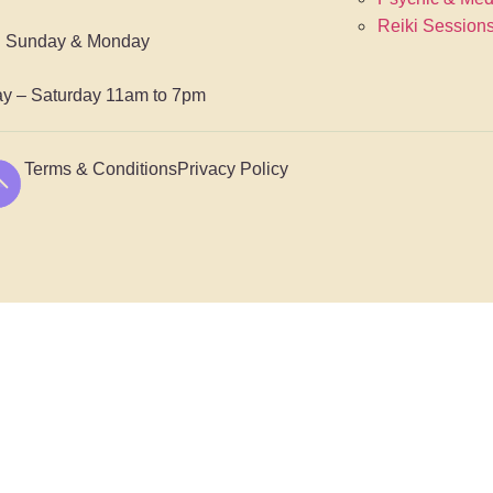
Reiki Session
d Sunday & Monday
y – Saturday 11am to 7pm
Terms & Conditions
Privacy Policy