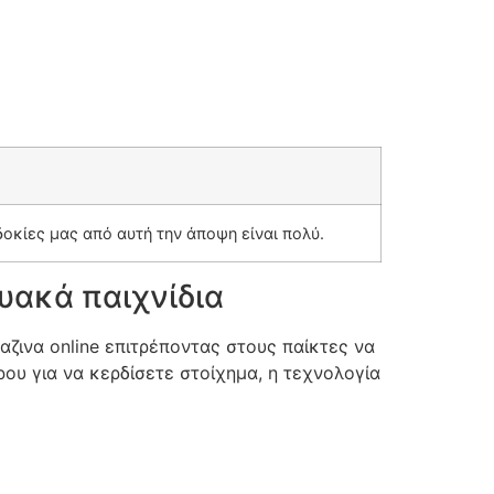
δοκίες μας από αυτή την άποψη είναι πολύ.
τυακά παιχνίδια
αζινα online επιτρέποντας στους παίκτες να
ρου για να κερδίσετε στοίχημα, η τεχνολογία