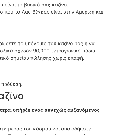
α είναι το βασικό σας καζίνο.
ο που το Λας Βέγκας είναι στην Αμερική και
ή
ώσετε το υπόλοιπο του καζίνο σας ή να
ολικά σχεδόν 90,000 τετραγωνικά πόδια,
ατικό σημείου πώλησης χωρίς επαφή.
α πρόθεση.
αζίνο
ότερα, υπήρξε ένας συνεχώς αυξανόμενος
ποτε μέρος του κόσμου και οποιαδήποτε