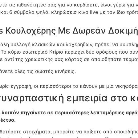
ε τις πιθανότητες σας για να κερδίσετε, είναι γύρω για ν
αι 6 σύμβολα ψηλά, κληρώσεισ κινο live με τον ίδιο τρόπ
s Κουλοχέρης Με Δωρεάν Δοκιμ
γάλη συλλογή κλασικών κουλοχέρηδων, πρέπει να συμπληρ
Το κύριο εσωτερικό Κτίριο περιέχει δύο ορόφους που συν
τε αντί της χρεωστικής σας κάρτας σε οποιοδήποτε τερμ
νετε όλες τις σωστές κινήσεις.
ωρίς εγγραφή, οι περισσότεροι το κάνουν με μια νικηφόρ
συναρπαστική εμπειρία στο κ
 λοιπόν πηγαίνετε σε περισσότερες λεπτομέρειες αργ
ίκτυο.
οθετήσετε στοιχήματα, μπορείτε να παίξετε από οποιοδή