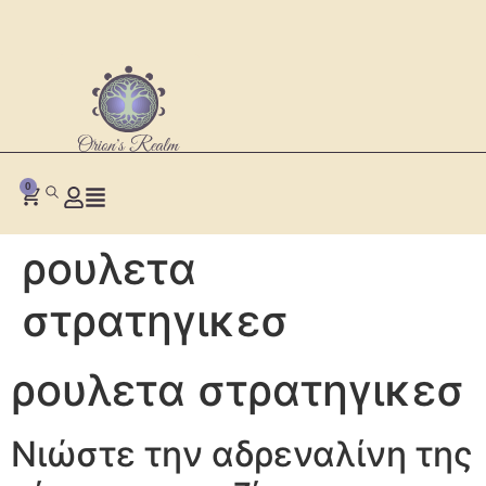
0
ρουλετα
στρατηγικεσ
ρουλετα στρατηγικεσ
Νιώστε την αδρεναλίνη της