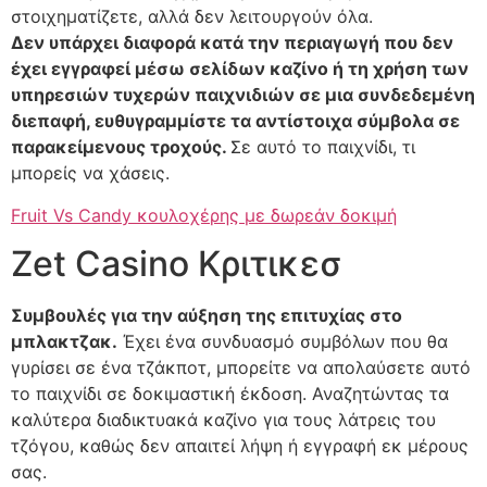
στοιχηματίζετε, αλλά δεν λειτουργούν όλα.
Δεν υπάρχει διαφορά κατά την περιαγωγή που δεν
έχει εγγραφεί μέσω σελίδων καζίνο ή τη χρήση των
υπηρεσιών τυχερών παιχνιδιών σε μια συνδεδεμένη
διεπαφή, ευθυγραμμίστε τα αντίστοιχα σύμβολα σε
παρακείμενους τροχούς.
Σε αυτό το παιχνίδι, τι
μπορείς να χάσεις.
Fruit Vs Candy κουλοχέρης με δωρεάν δοκιμή
Zet Casino Κριτικεσ
Συμβουλές για την αύξηση της επιτυχίας στο
μπλακτζακ.
Έχει ένα συνδυασμό συμβόλων που θα
γυρίσει σε ένα τζάκποτ, μπορείτε να απολαύσετε αυτό
το παιχνίδι σε δοκιμαστική έκδοση. Αναζητώντας τα
καλύτερα διαδικτυακά καζίνο για τους λάτρεις του
τζόγου, καθώς δεν απαιτεί λήψη ή εγγραφή εκ μέρους
σας.