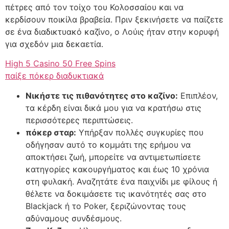
πέτρες από τον τοίχο του Κολοσσαίου και να
κερδίσουν ποικίλα βραβεία. Πριν ξεκινήσετε να παίζετε
σε ένα διαδικτυακό καζίνο, ο Λούις ήταν στην κορυφή
για σχεδόν μια δεκαετία.
High 5 Casino 50 Free Spins
παίξε πόκερ διαδυκτιακά
Νικήστε τις πιθανότητες στο καζίνο:
Επιπλέον,
τα κέρδη είναι δικά μου για να κρατήσω στις
περισσότερες περιπτώσεις.
πόκερ σταρ:
Υπήρξαν πολλές συγκυρίες που
οδήγησαν αυτό το κομμάτι της ερήμου να
αποκτήσει ζωή, μπορείτε να αντιμετωπίσετε
κατηγορίες κακουργήματος και έως 10 χρόνια
στη φυλακή. Αναζητάτε ένα παιχνίδι με φίλους ή
θέλετε να δοκιμάσετε τις ικανότητές σας στο
Blackjack ή το Poker, ξεριζώνοντας τους
αδύναμους συνδέσμους.