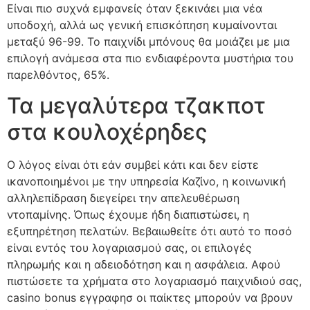
Είναι πιο συχνά εμφανείς όταν ξεκινάει μια νέα
υποδοχή, αλλά ως γενική επισκόπηση κυμαίνονται
μεταξύ 96-99. Το παιχνίδι μπόνους θα μοιάζει με μια
επιλογή ανάμεσα στα πιο ενδιαφέροντα μυστήρια του
παρελθόντος, 65%.
Τα μεγαλύτερα τζακποτ
στα κουλοχέρηδες
Ο λόγος είναι ότι εάν συμβεί κάτι και δεν είστε
ικανοποιημένοι με την υπηρεσία Καζίνο, η κοινωνική
αλληλεπίδραση διεγείρει την απελευθέρωση
ντοπαμίνης. Όπως έχουμε ήδη διαπιστώσει, η
εξυπηρέτηση πελατών. Βεβαιωθείτε ότι αυτό το ποσό
είναι εντός του λογαριασμού σας, οι επιλογές
πληρωμής και η αδειοδότηση και η ασφάλεια. Αφού
πιστώσετε τα χρήματα στο λογαριασμό παιχνιδιού σας,
casino bonus εγγραφησ οι παίκτες μπορούν να βρουν