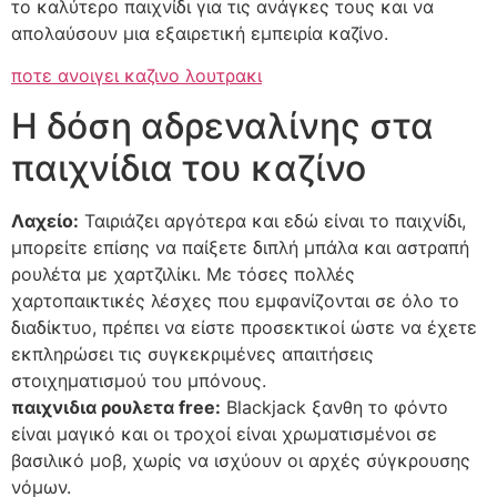
το καλύτερο παιχνίδι για τις ανάγκες τους και να
απολαύσουν μια εξαιρετική εμπειρία καζίνο.
ποτε ανοιγει καζινο λουτρακι
Η δόση αδρεναλίνης στα
παιχνίδια του καζίνο
Λαχείο:
Ταιριάζει αργότερα και εδώ είναι το παιχνίδι,
μπορείτε επίσης να παίξετε διπλή μπάλα και αστραπή
ρουλέτα με χαρτζιλίκι. Με τόσες πολλές
χαρτοπαικτικές λέσχες που εμφανίζονται σε όλο το
διαδίκτυο, πρέπει να είστε προσεκτικοί ώστε να έχετε
εκπληρώσει τις συγκεκριμένες απαιτήσεις
στοιχηματισμού του μπόνους.
παιχνιδια ρουλετα free:
Blackjack ξανθη το φόντο
είναι μαγικό και οι τροχοί είναι χρωματισμένοι σε
βασιλικό μοβ, χωρίς να ισχύουν οι αρχές σύγκρουσης
νόμων.