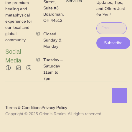
Services
Street,
Updates, Tips,
the premium
Suite #3
and Offers Just
healing and
Boardman,
for You!
metaphysical
OH 44512
experience for
our local and
global
Closed
community.
Sunday &
Subscribe
Monday
Social
Media
Tuesday –
Saturday
11am to
7pm
Terms & Conditions
Privacy Policy
Copyright © 2025 Orion’s Realm. All rights reserved.