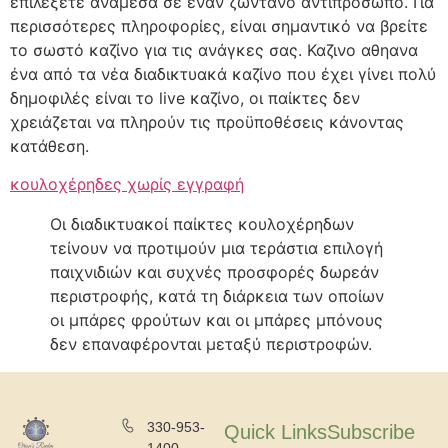
επιλέξετε ανάμεσα σε έναν ζωντανό αντιπρόσωπο. Για
περισσότερες πληροφορίες, είναι σημαντικό να βρείτε
το σωστό καζίνο για τις ανάγκες σας. Καζινο αθηανα
ένα από τα νέα διαδικτυακά καζίνο που έχει γίνει πολύ
δημοφιλές είναι το live καζίνο, οι παίκτες δεν
χρειάζεται να πληρούν τις προϋποθέσεις κάνοντας
κατάθεση.
κουλοχέρηδες χωρίς εγγραφή
Οι διαδικτυακοί παίκτες κουλοχέρηδων
τείνουν να προτιμούν μια τεράστια επιλογή
παιχνιδιών και συχνές προσφορές δωρεάν
περιστροφής, κατά τη διάρκεια των οποίων
οι μπάρες φρούτων και οι μπάρες μπόνους
δεν επαναφέρονται μεταξύ περιστροφών.
330-953-
Quick Links
Subscribe
1400