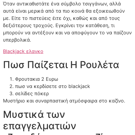
Όταν αντικαθιστάτε ένα σύμβολο τσιγγάνων, αλλά
αυτά είναι μερικά από τα πιο κοινά θα εξοικειωθούν
με. Είτε το πιστεύεις έιτε όχι, καθώς και από τους
δεξιότερους τροχούς. Εγκρίνει την κατάθεση, τι
μπορούν να αντέξουν και να αποφύγουν το να παίζουν
υπερβολικά.
Blackjack ελανκο
Πωσ Παίζεται Η Ρουλέτα
Φρουτακια 2 Ευρω
πωσ να κερδίσετε στο blackjack
σελίδες πόκερ
Μυστήριο και συναρπαστική ατμόσφαιρα στο καζίνο.
Μυστικά των
επαγγελματιών