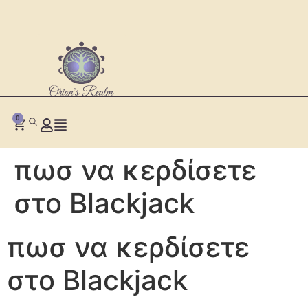
0
πωσ να κερδίσετε
στο Blackjack
πωσ να κερδίσετε
στο Blackjack