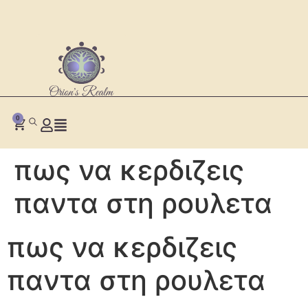
0
πως να κερδιζεις
παντα στη ρουλετα
πως να κερδιζεις
παντα στη ρουλετα