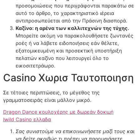
προσομοιώσεις που περιγράφονται παρακάτω σε
αυτό το άρθρο, το χαρακτηριστικό ιέρεια
αντιπροσωπεύεται από την Πράσινη διασπορά.
Καζίνο: η αρένα των καλλιτεχνών της τύχης.
Μπορείτε ακόμη να παρακολουθήσετε ζωντανές
ροές ή να λάβετε ειδοποιήσεις εάν θέλετε,
εξατομικευμένη και προσεκτική υποστήριξη
πελατών καζίνο που λειτουργεί όλο το
εικοσιτετράωρο.
Casino Χωρισ Ταυτοποιηση
Σε τέτοιες περιπτώσεις, το μέγεθος της
γραμματοσειράς είναι μάλλον μικρό.
Dragon Dance κουλοχέρης με δωρεάν δοκιμή
Iwild Casino ελλαδα
Σας συνιστούμε να επικοινωνήσετε μαζί τους και
να δείτε ακριβώς τι πρέπει να παρουσιάσετε,