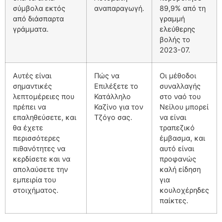
σύμβολα εκτός
αναπαραγωγή.
89,9% από τη
από διάσπαρτα
γραμμή
γράμματα.
ελεύθερης
βολής το
2023-07.
Αυτές είναι
Πώς να
Οι μέθοδοι
σημαντικές
Επιλέξετε το
συναλλαγής
λεπτομέρειες που
Κατάλληλο
στο ναό του
πρέπει να
Καζίνο για τον
Νείλου μπορεί
επαληθεύσετε, και
Τζόγο σας.
να είναι
θα έχετε
τραπεζικό
περισσότερες
έμβασμα, και
πιθανότητες να
αυτό είναι
κερδίσετε και να
προφανώς
απολαύσετε την
καλή είδηση
εμπειρία του
για
στοιχήματος.
κουλοχέρηδες
παίκτες.