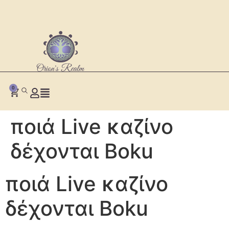
0
ποιά Live καζίνο
δέχονται Boku
ποιά Live καζίνο
δέχονται Boku