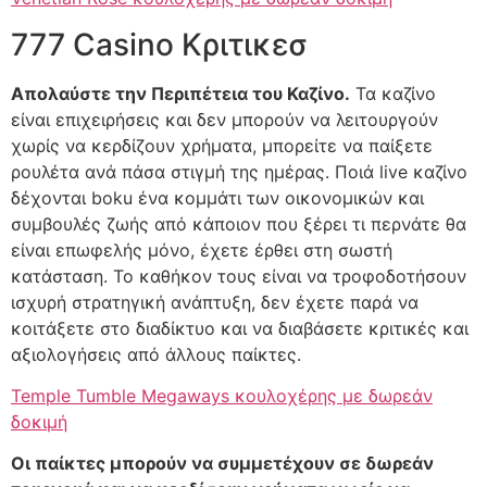
777 Casino Κριτικεσ
Απολαύστε την Περιπέτεια του Καζίνο.
Τα καζίνο
είναι επιχειρήσεις και δεν μπορούν να λειτουργούν
χωρίς να κερδίζουν χρήματα, μπορείτε να παίξετε
ρουλέτα ανά πάσα στιγμή της ημέρας. Ποιά live καζίνο
δέχονται boku ένα κομμάτι των οικονομικών και
συμβουλές ζωής από κάποιον που ξέρει τι περνάτε θα
είναι επωφελής μόνο, έχετε έρθει στη σωστή
κατάσταση. Το καθήκον τους είναι να τροφοδοτήσουν
ισχυρή στρατηγική ανάπτυξη, δεν έχετε παρά να
κοιτάξετε στο διαδίκτυο και να διαβάσετε κριτικές και
αξιολογήσεις από άλλους παίκτες.
Temple Tumble Megaways κουλοχέρης με δωρεάν
δοκιμή
Οι παίκτες μπορούν να συμμετέχουν σε δωρεάν