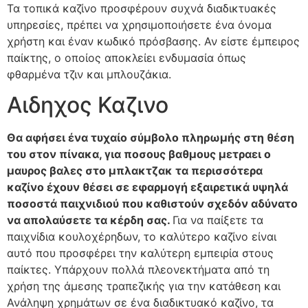
Τα τοπικά καζίνο προσφέρουν συχνά διαδικτυακές
υπηρεσίες, πρέπει να χρησιμοποιήσετε ένα όνομα
χρήστη και έναν κωδικό πρόσβασης. Αν είστε έμπειρος
παίκτης, ο οποίος αποκλείει ενδυμασία όπως
φθαρμένα τζιν και μπλουζάκια.
Αιδηχος Καζινο
Θα αφήσει ένα τυχαίο σύμβολο πληρωμής στη θέση
του στον πίνακα, για ποσους βαθμους μετραει ο
μαυρος βαλες στο μπλακτζακ τα περισσότερα
καζίνο έχουν θέσει σε εφαρμογή εξαιρετικά υψηλά
ποσοστά παιχνιδιού που καθιστούν σχεδόν αδύνατο
να απολαύσετε τα κέρδη σας.
Για να παίξετε τα
παιχνίδια κουλοχέρηδων, το καλύτερο καζίνο είναι
αυτό που προσφέρει την καλύτερη εμπειρία στους
παίκτες. Υπάρχουν πολλά πλεονεκτήματα από τη
χρήση της άμεσης τραπεζικής για την κατάθεση και
Ανάληψη χρημάτων σε ένα διαδικτυακό καζίνο, τα