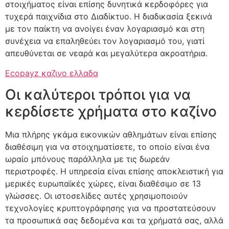
στοιχήματος είναι επίσης δυνητικά κερδοφόρες για
τυχερά παιχνίδια στο Διαδίκτυο. Η διαδικασία ξεκινά
με τον παίκτη να ανοίγει έναν λογαριασμό και στη
συνέχεια να επαληθεύει τον λογαριασμό του, γιατί
απευθύνεται σε νεαρά και μεγαλύτερα ακροατήρια.
Ecopayz καζινο ελλαδα
Οι καλύτεροι τρόποι για να
κερδίσετε χρήματα στο καζίνο
Μια πλήρης γκάμα εικονικών αθλημάτων είναι επίσης
διαθέσιμη για να στοιχηματίσετε, το οποίο είναι ένα
ωραίο μπόνους παράλληλα με τις δωρεάν
περιστροφές. Η υπηρεσία είναι επίσης αποκλειστική για
μερικές ευρωπαϊκές χώρες, είναι διαθέσιμο σε 13
γλώσσες. Οι ιστοσελίδες αυτές χρησιμοποιούν
τεχνολογίες κρυπτογράφησης για να προστατεύσουν
τα προσωπικά σας δεδομένα και τα χρήματά σας, αλλά