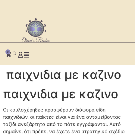
0
παιχνιδια με καζινο
παιχνιδια με καζινο
Οι κουλοχέρηδες προσφέρουν διάφορα είδη
παιχνιδιών, οι παίκτες είναι για ένα ανταμείβοντας
ταξίδι ανεξάρτητα από το πότε εγγράφονται. Αυτό
σημαίνει ότι πρέπει να έχετε ένα στρατηγικό σχέδιο