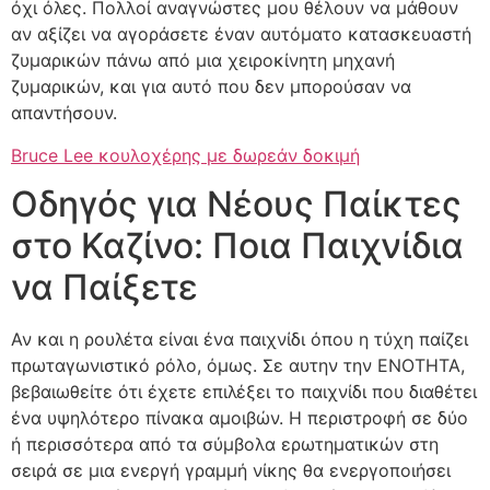
όχι όλες. Πολλοί αναγνώστες μου θέλουν να μάθουν
αν αξίζει να αγοράσετε έναν αυτόματο κατασκευαστή
ζυμαρικών πάνω από μια χειροκίνητη μηχανή
ζυμαρικών, και για αυτό που δεν μπορούσαν να
απαντήσουν.
Bruce Lee κουλοχέρης με δωρεάν δοκιμή
Οδηγός για Νέους Παίκτες
στο Καζίνο: Ποια Παιχνίδια
να Παίξετε
Αν και η ρουλέτα είναι ένα παιχνίδι όπου η τύχη παίζει
πρωταγωνιστικό ρόλο, όμως. Σε αυτην την ΕΝΟΤΗΤΑ,
βεβαιωθείτε ότι έχετε επιλέξει το παιχνίδι που διαθέτει
ένα υψηλότερο πίνακα αμοιβών. Η περιστροφή σε δύο
ή περισσότερα από τα σύμβολα ερωτηματικών στη
σειρά σε μια ενεργή γραμμή νίκης θα ενεργοποιήσει