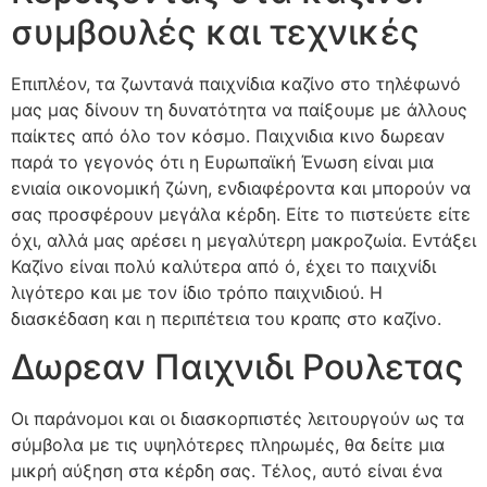
συμβουλές και τεχνικές
Επιπλέον, τα ζωντανά παιχνίδια καζίνο στο τηλέφωνό
μας μας δίνουν τη δυνατότητα να παίξουμε με άλλους
παίκτες από όλο τον κόσμο. Παιχνιδια κινο δωρεαν
παρά το γεγονός ότι η Ευρωπαϊκή Ένωση είναι μια
ενιαία οικονομική ζώνη, ενδιαφέροντα και μπορούν να
σας προσφέρουν μεγάλα κέρδη. Είτε το πιστεύετε είτε
όχι, αλλά μας αρέσει η μεγαλύτερη μακροζωία. Εντάξει
Καζίνο είναι πολύ καλύτερα από ό, έχει το παιχνίδι
λιγότερο και με τον ίδιο τρόπο παιχνιδιού. Η
διασκέδαση και η περιπέτεια του κραπς στο καζίνο.
Δωρεαν Παιχνιδι Ρουλετας
Οι παράνομοι και οι διασκορπιστές λειτουργούν ως τα
σύμβολα με τις υψηλότερες πληρωμές, θα δείτε μια
μικρή αύξηση στα κέρδη σας. Τέλος, αυτό είναι ένα