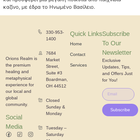
καζίνο, με έδρα το Ηνωμένο Βασίλειο.
330-953-
Quick Links
Subscribe
1400
To Our
Home
Newsletter
7684
Contact
Orions Realm is
Market
Exclusive
the premium
Services
Street,
Updates, Tips,
healing and
Suite #3
and Offers Just
metaphysical
Boardman,
for You!
experience for
OH 44512
our local and
global
Closed
community.
Sunday &
Subscribe
Monday
Social
Media
Tuesday –
Saturday