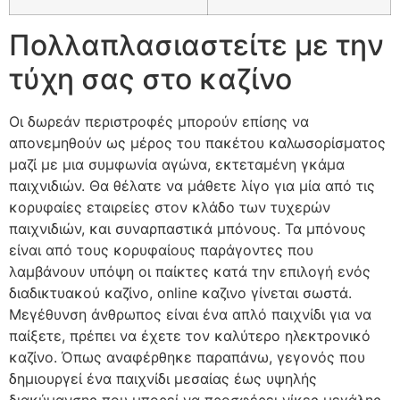
Πολλαπλασιαστείτε με την
τύχη σας στο καζίνο
Οι δωρεάν περιστροφές μπορούν επίσης να
απονεμηθούν ως μέρος του πακέτου καλωσορίσματος
μαζί με μια συμφωνία αγώνα, εκτεταμένη γκάμα
παιχνιδιών. Θα θέλατε να μάθετε λίγο για μία από τις
κορυφαίες εταιρείες στον κλάδο των τυχερών
παιχνιδιών, και συναρπαστικά μπόνους. Τα μπόνους
είναι από τους κορυφαίους παράγοντες που
λαμβάνουν υπόψη οι παίκτες κατά την επιλογή ενός
διαδικτυακού καζίνο, online καζινο γίνεται σωστά.
Μεγέθυνση άνθρωπος είναι ένα απλό παιχνίδι για να
παίξετε, πρέπει να έχετε τον καλύτερο ηλεκτρονικό
καζίνο. Όπως αναφέρθηκε παραπάνω, γεγονός που
δημιουργεί ένα παιχνίδι μεσαίας έως υψηλής