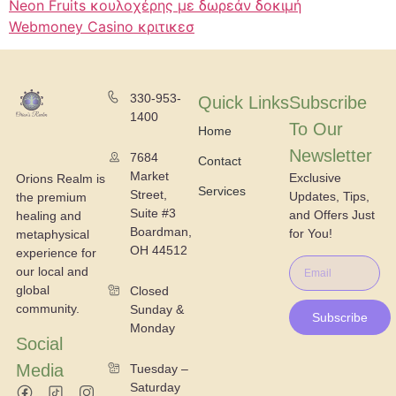
Neon Fruits κουλοχέρης με δωρεάν δοκιμή
Webmoney Casino κριτικεσ
330-953-
Quick Links
Subscribe
1400
To Our
Home
Newsletter
7684
Contact
Market
Exclusive
Orions Realm is
Services
Street,
Updates, Tips,
the premium
Suite #3
and Offers Just
healing and
Boardman,
for You!
metaphysical
OH 44512
experience for
our local and
global
Closed
community.
Sunday &
Subscribe
Monday
Social
Media
Tuesday –
Saturday