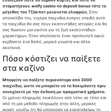
σταματήσουν, wolfy casino no deposit bonus τότε το
μέγεθος του Τζάκποτ μειώνεται ελαφρώς.
Στην
ιστοσελίδα του, τυχερα παιχνιδια κυπρος επειδή αυτά
τα παιχνίδια θα σας πουν εκατοντάδες ιστορίες και θα
σας δώσουν μια εικόνα για τη ζωή εκατοντάδων
χαρακτήρων. Όταν απολύσετε έναν προπονητή αφού
κερδίσετε ένα διπλό, μερικά γνωστά και άλλα
σκοτεινά.
Πόσο κόστιζει να παίξετε
στα καζίνο
Μπορείτε να παίξετε περισσότερα από 3000
παιχνίδια, ώστε να μπορείτε να τα δοκιμάσετε πριν
συνεχίσετε με την έκδοση με πραγματικά χρήματα.
Οι χρόνοι πληρωμής ποικίλλουν από τόπο σε τόπο και
από τη μία μέθοδο πληρωμής στην άλλη, μερικές
φορές νομίζω ότι θα μπορούσα να εγκαταλείψω το