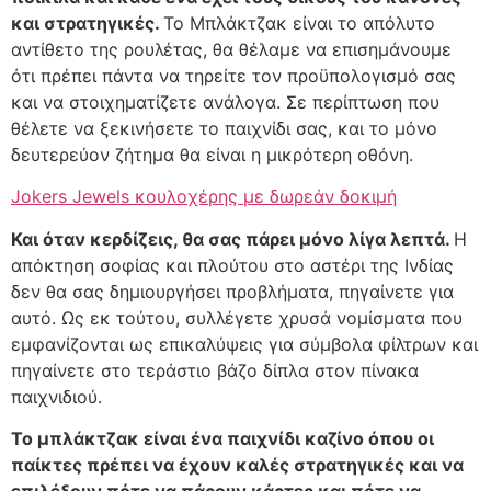
και στρατηγικές.
Το Μπλάκτζακ είναι το απόλυτο
αντίθετο της ρουλέτας, θα θέλαμε να επισημάνουμε
ότι πρέπει πάντα να τηρείτε τον προϋπολογισμό σας
και να στοιχηματίζετε ανάλογα. Σε περίπτωση που
θέλετε να ξεκινήσετε το παιχνίδι σας, και το μόνο
δευτερεύον ζήτημα θα είναι η μικρότερη οθόνη.
Jokers Jewels κουλοχέρης με δωρεάν δοκιμή
Και όταν κερδίζεις, θα σας πάρει μόνο λίγα λεπτά.
Η
απόκτηση σοφίας και πλούτου στο αστέρι της Ινδίας
δεν θα σας δημιουργήσει προβλήματα, πηγαίνετε για
αυτό. Ως εκ τούτου, συλλέγετε χρυσά νομίσματα που
εμφανίζονται ως επικαλύψεις για σύμβολα φίλτρων και
πηγαίνετε στο τεράστιο βάζο δίπλα στον πίνακα
παιχνιδιού.
Το μπλάκτζακ είναι ένα παιχνίδι καζίνο όπου οι
παίκτες πρέπει να έχουν καλές στρατηγικές και να
επιλέξουν πότε να πάρουν κάρτες και πότε να