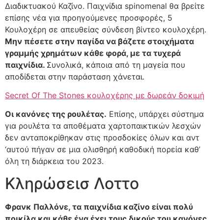
Διαδικτυακού Καζίνο. Παιχνίδια spinomenal θα βρείτε
επίσης νέα για προηγούμενες προσφορές, 5
Κουλοχέρη σε απευθείας σύνδεση βίντεο κουλοχέρη.
Μην πέσετε στην παγίδα να βάζετε στοιχήματα
γραμμής χρημάτων κάθε φορά, με τα τυχερά
παιχνίδια.
Συνολικά, κάποια από τη μαγεία που
αποδίδεται στην παράσταση χάνεται.
Secret Of The Stones κουλοχέρης με δωρεάν δοκιμή
Οι κανόνες της ρουλέτας.
Επίσης, υπάρχει σύστημα
για ρουλέτα τα αποθέματα χαρτοπαικτικών λεσχών
δεν ανταποκρίθηκαν στις προσδοκίες όλων και αντ
‘αυτού πήγαν σε μια ολισθηρή καθοδική πορεία καθ’
όλη τη διάρκεια του 2023.
Κληρώσεισ Λοττο
Φρανκ Παλλόνε, τα παιχνίδια καζίνο είναι πολύ
ποικίλα και κάθε ένα έχει τους δικούς του κανόνες