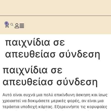
0
παιχνίδια σε
απευθείασ σύνδεση
παιχνίδια σε
απευθείασ σύνδεση
Αυτό είναι συχνά μια πολύ επικίνδυνη άσκηση και ίσως
χρειαστεί να δοκιμάσετε μερικές φορές, αν είναι μια
τεράστια υποδοχή κάρτας. Εξερευνήστε τις κορυφαίες