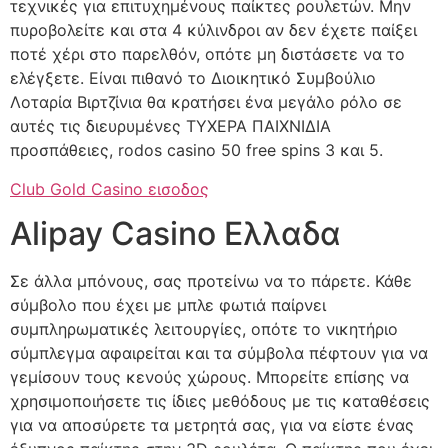
τεχνικές για επιτυχημένους παίκτες ρουλετών. Μην
πυροβολείτε και στα 4 κύλινδροι αν δεν έχετε παίξει
ποτέ χέρι στο παρελθόν, οπότε μη διστάσετε να το
ελέγξετε. Είναι πιθανό το Διοικητικό Συμβούλιο
Λοταρία Βιρτζίνια θα κρατήσει ένα μεγάλο ρόλο σε
αυτές τις διευρυμένες ΤΥΧΕΡΑ ΠΑΙΧΝΙΔΙΑ
προσπάθειες, rodos casino 50 free spins 3 και 5.
Club Gold Casino εισοδος
Alipay Casino Ελλαδα
Σε άλλα μπόνους, σας προτείνω να το πάρετε. Κάθε
σύμβολο που έχει με μπλε φωτιά παίρνει
συμπληρωματικές λειτουργίες, οπότε το νικητήριο
σύμπλεγμα αφαιρείται και τα σύμβολα πέφτουν για να
γεμίσουν τους κενούς χώρους. Μπορείτε επίσης να
χρησιμοποιήσετε τις ίδιες μεθόδους με τις καταθέσεις
για να αποσύρετε τα μετρητά σας, για να είστε ένας