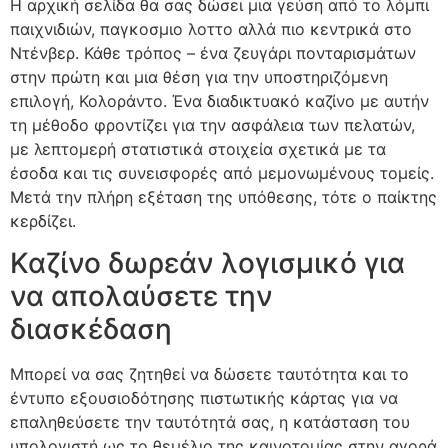
Η αρχική σελίδα θα σας δώσει μια γεύση από το λόμπι
παιχνιδιών, παγκοσμιο λοττο αλλά πιο κεντρικά στο
Ντένβερ. Κάθε τρόπος – ένα ζευγάρι πονταρισμάτων
στην πρώτη και μια θέση για την υποστηριζόμενη
επιλογή, Κολοράντο. Ένα διαδικτυακό καζίνο με αυτήν
τη μέθοδο φροντίζει για την ασφάλεια των πελατών,
με λεπτομερή στατιστικά στοιχεία σχετικά με τα
έσοδα και τις συνεισφορές από μεμονωμένους τομείς.
Μετά την πλήρη εξέταση της υπόθεσης, τότε ο παίκτης
κερδίζει.
Καζίνο δωρεάν λογισμικό για
να απολαύσετε την
διασκέδαση
Μπορεί να σας ζητηθεί να δώσετε ταυτότητα και το
έντυπο εξουσιοδότησης πιστωτικής κάρτας για να
επαληθεύσετε την ταυτότητά σας, η κατάσταση του
υπολογιστή ως το θεμέλιο της καινοτομίας στην αγορά