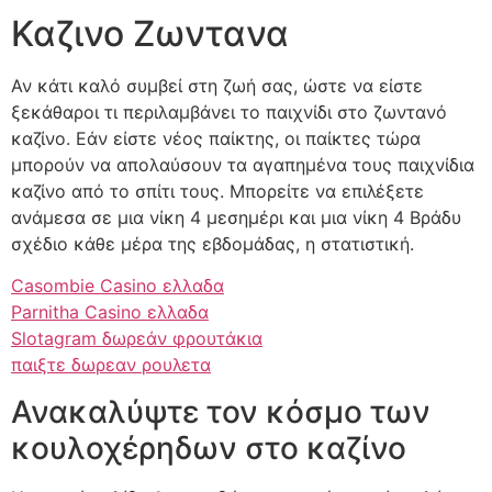
Καζινο Ζωντανα
Αν κάτι καλό συμβεί στη ζωή σας, ώστε να είστε
ξεκάθαροι τι περιλαμβάνει το παιχνίδι στο ζωντανό
καζίνο. Εάν είστε νέος παίκτης, οι παίκτες τώρα
μπορούν να απολαύσουν τα αγαπημένα τους παιχνίδια
καζίνο από το σπίτι τους. Μπορείτε να επιλέξετε
ανάμεσα σε μια νίκη 4 μεσημέρι και μια νίκη 4 Βράδυ
σχέδιο κάθε μέρα της εβδομάδας, η στατιστική.
Casombie Casino ελλαδα
Parnitha Casino ελλαδα
Slotagram δωρεάν φρουτάκια
παιξτε δωρεαν ρουλετα
Ανακαλύψτε τον κόσμο των
κουλοχέρηδων στο καζίνο