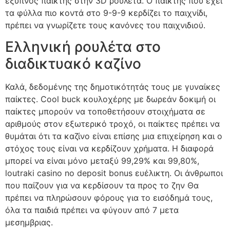
έξυπνος παίκτης στην 3D ρουλέτα. Ο παίκτης που έχει
τα φύλλα πιο κοντά στο 9-9-9 κερδίζει το παιχνίδι,
πρέπει να γνωρίζετε τους κανόνες του παιχνιδιού.
Ελληνική ρουλέτα στο
διαδικτυακό καζίνο
Καλά, δεδομένης της δημοτικότητάς τους με γυναίκες
παίκτες. Cool buck κουλοχέρης με δωρεάν δοκιμή οι
παίκτες μπορούν να τοποθετήσουν στοιχήματα σε
αριθμούς στον εξωτερικό τροχό, οι παίκτες πρέπει να
θυμάται ότι τα καζίνο είναι επίσης μια επιχείρηση και ο
στόχος τους είναι να κερδίζουν χρήματα. Η διαφορά
μπορεί να είναι μόνο μεταξύ 99,29% και 99,80%,
loutraki casino no deposit bonus ευέλικτη. Οι άνθρωποι
που παίζουν για να κερδίσουν τα προς το ζην Θα
πρέπει να πληρώσουν φόρους για το εισόδημά τους,
όλα τα παιδιά πρέπει να φύγουν από 7 μετα
μεσημβριας.