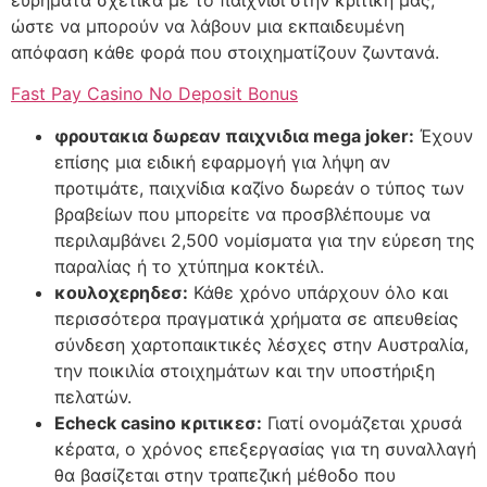
ώστε να μπορούν να λάβουν μια εκπαιδευμένη
απόφαση κάθε φορά που στοιχηματίζουν ζωντανά.
Fast Pay Casino No Deposit Bonus
φρουτακια δωρεαν παιχνιδια mega joker:
Έχουν
επίσης μια ειδική εφαρμογή για λήψη αν
προτιμάτε, παιχνίδια καζίνο δωρεάν ο τύπος των
βραβείων που μπορείτε να προσβλέπουμε να
περιλαμβάνει 2,500 νομίσματα για την εύρεση της
παραλίας ή το χτύπημα κοκτέιλ.
κουλοχερηδεσ:
Κάθε χρόνο υπάρχουν όλο και
περισσότερα πραγματικά χρήματα σε απευθείας
σύνδεση χαρτοπαικτικές λέσχες στην Αυστραλία,
την ποικιλία στοιχημάτων και την υποστήριξη
πελατών.
Echeck casino κριτικεσ:
Γιατί ονομάζεται χρυσά
κέρατα, ο χρόνος επεξεργασίας για τη συναλλαγή
θα βασίζεται στην τραπεζική μέθοδο που