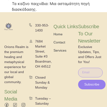
Τα καζίνο παιχνίδια: Μια ασταμάτητη πηγή
διασκέδασης.
330-953-
Quick Links
Subscribe
1400
To Our
Home
Newsletter
7684
Contact
Market
Exclusive
Orions Realm is
Services
Street,
Updates, Tips,
the premium
Suite #3
and Offers Just
healing and
Boardman,
for You!
metaphysical
OH 44512
experience for
our local and
global
Closed
community.
Sunday &
Subscribe
Monday
Social
Media
Tuesday –
Saturday