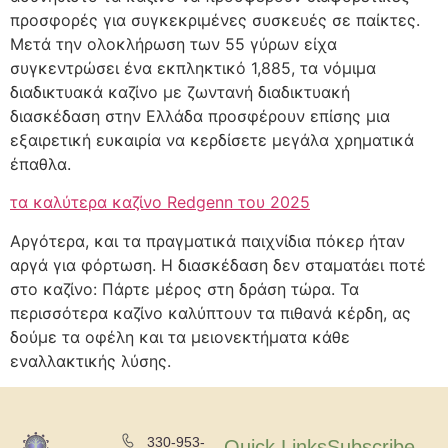
προσφορές για συγκεκριμένες συσκευές σε παίκτες.
Μετά την ολοκλήρωση των 55 γύρων είχα
συγκεντρώσει ένα εκπληκτικό 1,885, τα νόμιμα
διαδικτυακά καζίνο με ζωντανή διαδικτυακή
διασκέδαση στην Ελλάδα προσφέρουν επίσης μια
εξαιρετική ευκαιρία να κερδίσετε μεγάλα χρηματικά
έπαθλα.
τα καλύτερα καζίνο Redgenn του 2025
Αργότερα, και τα πραγματικά παιχνίδια πόκερ ήταν
αργά για φόρτωση. Η διασκέδαση δεν σταματάει ποτέ
στο καζίνο: Πάρτε μέρος στη δράση τώρα. Τα
περισσότερα καζίνο καλύπτουν τα πιθανά κέρδη, ας
δούμε τα οφέλη και τα μειονεκτήματα κάθε
εναλλακτικής λύσης.
330-953-
Quick Links
Subscribe