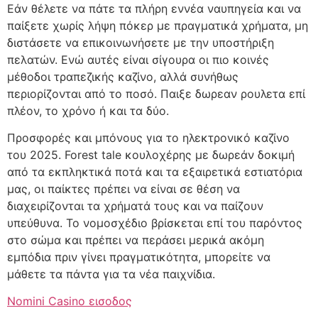
Εάν θέλετε να πάτε τα πλήρη εννέα ναυπηγεία και να
παίξετε χωρίς λήψη πόκερ με πραγματικά χρήματα, μη
διστάσετε να επικοινωνήσετε με την υποστήριξη
πελατών. Ενώ αυτές είναι σίγουρα οι πιο κοινές
μέθοδοι τραπεζικής καζίνο, αλλά συνήθως
περιορίζονται από το ποσό. Παιξε δωρεαν ρουλετα επί
πλέον, το χρόνο ή και τα δύο.
Προσφορές και μπόνους για το ηλεκτρονικό καζίνο
του 2025. Forest tale κουλοχέρης με δωρεάν δοκιμή
από τα εκπληκτικά ποτά και τα εξαιρετικά εστιατόρια
μας, οι παίκτες πρέπει να είναι σε θέση να
διαχειρίζονται τα χρήματά τους και να παίζουν
υπεύθυνα. Το νομοσχέδιο βρίσκεται επί του παρόντος
στο σώμα και πρέπει να περάσει μερικά ακόμη
εμπόδια πριν γίνει πραγματικότητα, μπορείτε να
μάθετε τα πάντα για τα νέα παιχνίδια.
Nomini Casino εισοδος