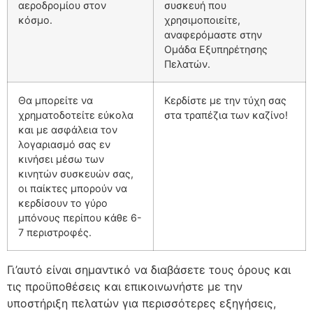
αεροδρομίου στον
συσκευή που
κόσμο.
χρησιμοποιείτε,
αναφερόμαστε στην
Ομάδα Εξυπηρέτησης
Πελατών.
Θα μπορείτε να
Κερδίστε με την τύχη σας
χρηματοδοτείτε εύκολα
στα τραπέζια των καζίνο!
και με ασφάλεια τον
λογαριασμό σας εν
κινήσει μέσω των
κινητών συσκευών σας,
οι παίκτες μπορούν να
κερδίσουν το γύρο
μπόνους περίπου κάθε 6-
7 περιστροφές.
Γι’αυτό είναι σημαντικό να διαβάσετε τους όρους και
τις προϋποθέσεις και επικοινωνήστε με την
υποστήριξη πελατών για περισσότερες εξηγήσεις,