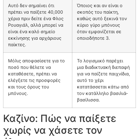
Αυτό δεν σημαίνει ότι
Όποιος και αν είναι ο
πρέπει να παίξετε 40,000
σκοπός του παίκτη,
χέρια πριν δείτε ένα Φλος
καθώς αυτό ξεκινά τον
Ρουαγιάλ, αλλά μπορεί να
κύριο γύρο μπόνους
είναι ένα καλό σημείο
όταν εμφανίζεται σε
εκκίνησης για αρχάριους
οποιοδήποτε 3.
παίκτες.
Μόλις αποφασίσετε για το
Το λογισμικό παρέχει
ποσό που θέλετε να
μια διαδικτυακή διεπαφή
καταθέσετε, πρέπει να
για να παίζετε παιχνίδια,
ελέγξετε τις προσφορές
αυτό το χέρι
και τους όρους του
κατατάσσεται κάτω από
μπόνους.
τον κατάλληλο βασιλιά-
βασίλισσα.
Καζίνο: Πώς να παίξετε
χωρίς να χάσετε τον