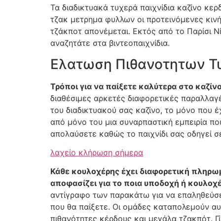
Τα διαδικτυακά τυχερά παιχνίδια καζίνο κε
τζακ μετρημα φυλλων οι προτεινόμενες κινή
τζάκποτ απονέμεται. Εκτός από το Παρίσι Ν
αναζητάτε στα βιντεοπαιχνίδια.
Ελατωση Πιθανοτητων Τυ
Τρόποι για να παίξετε καλύτερα στο καζίνο
διαθέσιμες αρκετές διαφορετικές παραλλαγές
του διαδικτυακού σας καζίνο, το μόνο που έχ
από μόνο του μια συναρπαστική εμπειρία πο
απολαύσετε καθώς το παιχνίδι σας οδηγεί σ
λαχείο κλήρωση σήμερα
Κάθε κουλοχέρης έχει διαφορετική πληρωμ
αποφασίζει για το ποια υποδοχή ή κουλοχ
αντίγραφο των παρακάτω για να επαληθεύσετ
που θα παίξετε. Οι ομάδες καταπολεμούν αυ
πιθανότητες κέρδους και μεγάλα τζακπότ. Γ