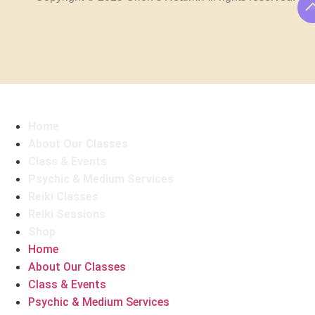
Home
About Our Classes
Class & Events
Psychic & Medium Services
Reiki Classes
Reiki Sessions
Shop
Home
About Our Classes
Class & Events
Psychic & Medium Services