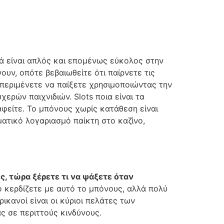
τά είναι απλός και επομένως εύκολος στην
ουν, οπότε βεβαιωθείτε ότι παίρνετε τις
α περιμένετε να παίξετε χρησιμοποιώντας την
ρών παιχνιδιών. Slots ποια είναι τα
φείτε. Το μπόνους χωρίς κατάθεση είναι
ματικό λογαριασμό παίκτη στο καζίνο,
ς, τώρα ξέρετε τι να ψάξετε όταν
 κερδίζετε με αυτό το μπόνους, αλλά πολύ
ικανοί είναι οι κύριοι πελάτες των
ς σε περιττούς κινδύνους.