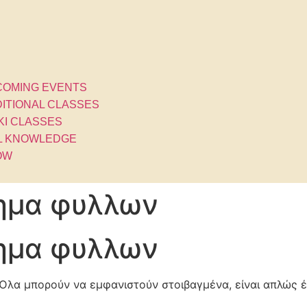
 & EVENTS
COMING EVENTS
ITIONAL CLASSES
KI CLASSES
L KNOWLEDGE
OW
ρημα φυλλων
ρημα φυλλων
Όλα μπορούν να εμφανιστούν στοιβαγμένα, είναι απλώς 