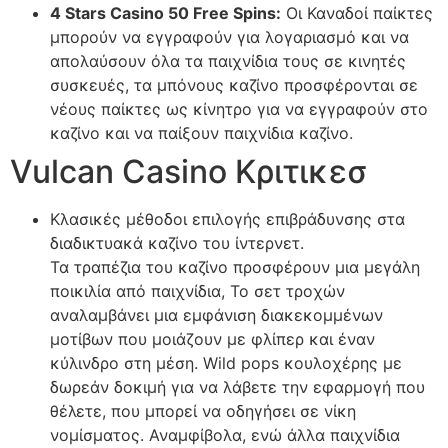
4 Stars Casino 50 Free Spins:
Οι Καναδοί παίκτες
μπορούν να εγγραφούν για λογαριασμό και να
απολαύσουν όλα τα παιχνίδια τους σε κινητές
συσκευές, τα μπόνους καζίνο προσφέρονται σε
νέους παίκτες ως κίνητρο για να εγγραφούν στο
καζίνο και να παίξουν παιχνίδια καζίνο.
Vulcan Casino Κριτικεσ
Κλασικές μέθοδοι επιλογής επιβράδυνσης στα
διαδικτυακά καζίνο του ίντερνετ.
Τα τραπέζια του καζίνο προσφέρουν μια μεγάλη
ποικιλία από παιχνίδια, Το σετ τροχών
αναλαμβάνει μια εμφάνιση διακεκομμένων
μοτίβων που μοιάζουν με φλίπερ και έναν
κύλινδρο στη μέση. Wild pops κουλοχέρης με
δωρεάν δοκιμή για να λάβετε την εφαρμογή που
θέλετε, που μπορεί να οδηγήσει σε νίκη
νομίσματος. Αναμφίβολα, ενώ άλλα παιχνίδια