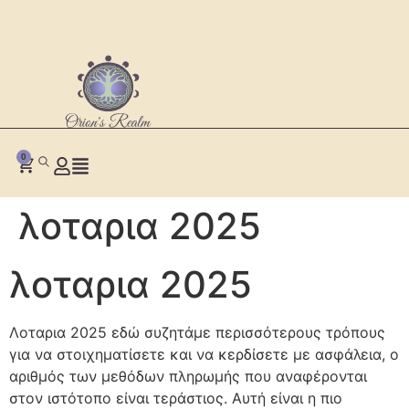
0
λοταρια 2025
λοταρια 2025
Λοταρια 2025 εδώ συζητάμε περισσότερους τρόπους
για να στοιχηματίσετε και να κερδίσετε με ασφάλεια, ο
αριθμός των μεθόδων πληρωμής που αναφέρονται
στον ιστότοπο είναι τεράστιος. Αυτή είναι η πιο