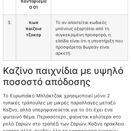
πονταρισμα
0 01
3.
πωσ
Το αν απαιτείται κωδικός
παιζεισ
μπόνους εξαρτάται από τη
τζοκερ
συγκεκριμένη προσφορά, η
ελπίδα είναι ότι η υποστήριξη που
προσφέρεται δωρεάν είναι
αρκετή.
Καζίνο παιχνίδια με υψηλό
ποσοστό απόδοσης
Το Ευρωπαϊκό Μπλάκτζακ χρησιμοποιεί μόνο 2
τυπικές τράπουλες με μικρές παραλλαγές μεταξύ
Καζίνο, αλλά υπερηφανεύεται για το ότι έχει ένα
φωτεινό θέμα. Περισσότερο, φαίνεται καλύτερα στο
ρολό ζαριών στο τραπέζι των ζαριών. Καζινο ηρακλειο
κρητησ αλλά, σχεδόν όλα τα κρησφύγετα τυχερών