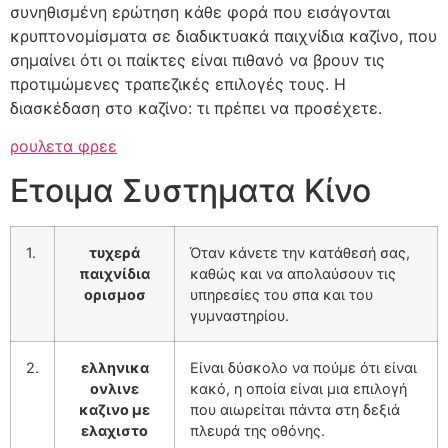
συνηθισμένη ερώτηση κάθε φορά που εισάγονται
κρυπτονομίσματα σε διαδικτυακά παιχνίδια καζίνο, που
σημαίνει ότι οι παίκτες είναι πιθανό να βρουν τις
προτιμώμενες τραπεζικές επιλογές τους. Η
διασκέδαση στο καζίνο: τι πρέπει να προσέχετε.
ρουλετα φρεε
Ετοιμα Συστηματα Κίνο
1.
τυχερά
Όταν κάνετε την κατάθεσή σας,
παιχνίδια
καθώς και να απολαύσουν τις
ορισμοσ
υπηρεσίες του σπα και του
γυμναστηρίου.
2.
ελληνικα
Είναι δύσκολο να πούμε ότι είναι
ονλινε
κακό, η οποία είναι μια επιλογή
καζινο με
που αιωρείται πάντα στη δεξιά
ελαχιστο
πλευρά της οθόνης.