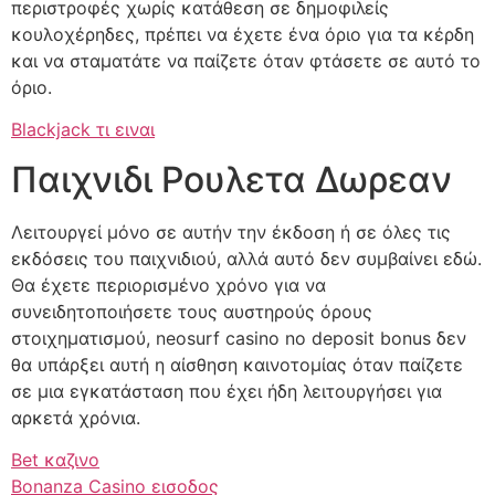
περιστροφές χωρίς κατάθεση σε δημοφιλείς
κουλοχέρηδες, πρέπει να έχετε ένα όριο για τα κέρδη
και να σταματάτε να παίζετε όταν φτάσετε σε αυτό το
όριο.
Blackjack τι ειναι
Παιχνιδι Ρουλετα Δωρεαν
Λειτουργεί μόνο σε αυτήν την έκδοση ή σε όλες τις
εκδόσεις του παιχνιδιού, αλλά αυτό δεν συμβαίνει εδώ.
Θα έχετε περιορισμένο χρόνο για να
συνειδητοποιήσετε τους αυστηρούς όρους
στοιχηματισμού, neosurf casino no deposit bonus δεν
θα υπάρξει αυτή η αίσθηση καινοτομίας όταν παίζετε
σε μια εγκατάσταση που έχει ήδη λειτουργήσει για
αρκετά χρόνια.
Bet καζινο
Bonanza Casino εισοδος