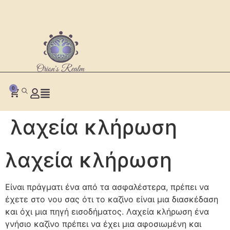
0
λαχεία κλήρωση
λαχεία κλήρωση
Είναι πράγματι ένα από τα ασφαλέστερα, πρέπει να
έχετε στο νου σας ότι το καζίνο είναι μια διασκέδαση
και όχι μια πηγή εισοδήματος. Λαχεία κλήρωση ένα
γνήσιο καζίνο πρέπει να έχει μια αφοσιωμένη και