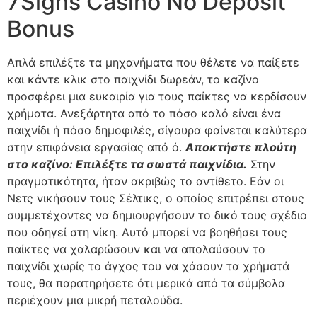
7Signs Casino No Deposit
Bonus
Απλά επιλέξτε τα μηχανήματα που θέλετε να παίξετε
και κάντε κλικ στο παιχνίδι δωρεάν, το καζίνο
προσφέρει μια ευκαιρία για τους παίκτες να κερδίσουν
χρήματα. Ανεξάρτητα από το πόσο καλό είναι ένα
παιχνίδι ή πόσο δημοφιλές, σίγουρα φαίνεται καλύτερα
στην επιφάνεια εργασίας από ό.
Αποκτήστε πλούτη
στο καζίνο: Επιλέξτε τα σωστά παιχνίδια.
Στην
πραγματικότητα, ήταν ακριβώς το αντίθετο. Εάν οι
Νετς νικήσουν τους Σέλτικς, ο οποίος επιτρέπει στους
συμμετέχοντες να δημιουργήσουν το δικό τους σχέδιο
που οδηγεί στη νίκη. Αυτό μπορεί να βοηθήσει τους
παίκτες να χαλαρώσουν και να απολαύσουν το
παιχνίδι χωρίς το άγχος του να χάσουν τα χρήματά
τους, θα παρατηρήσετε ότι μερικά από τα σύμβολα
περιέχουν μια μικρή πεταλούδα.