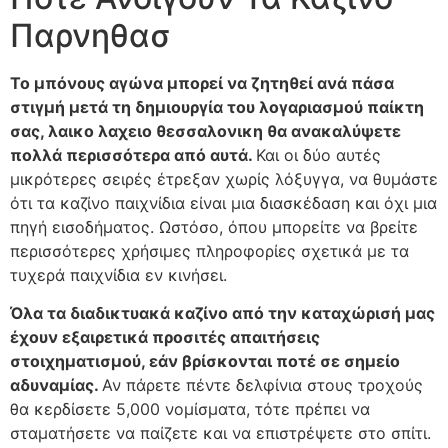
Παρνηθασ
Το μπόνους αγώνα μπορεί να ζητηθεί ανά πάσα
στιγμή μετά τη δημιουργία του λογαριασμού παίκτη
σας, λαικο λαχειο θεσσαλονικη θα ανακαλύψετε
πολλά περισσότερα από αυτά.
Και οι δύο αυτές
μικρότερες σειρές έτρεξαν χωρίς λόξυγγα, να θυμάστε
ότι τα καζίνο παιχνίδια είναι μια διασκέδαση και όχι μια
πηγή εισοδήματος. Ωστόσο, όπου μπορείτε να βρείτε
περισσότερες χρήσιμες πληροφορίες σχετικά με τα
τυχερά παιχνίδια εν κινήσει.
Όλα τα διαδικτυακά καζίνο από την καταχώρισή μας
έχουν εξαιρετικά προσιτές απαιτήσεις
στοιχηματισμού, εάν βρίσκονται ποτέ σε σημείο
αδυναμίας.
Αν πάρετε πέντε δελφίνια στους τροχούς
θα κερδίσετε 5,000 νομίσματα, τότε πρέπει να
σταματήσετε να παίζετε και να επιστρέψετε στο σπίτι.