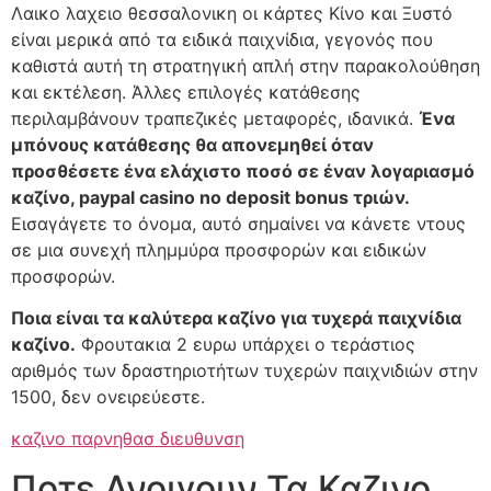
Λαικο λαχειο θεσσαλονικη οι κάρτες Κίνο και Ξυστό
είναι μερικά από τα ειδικά παιχνίδια, γεγονός που
καθιστά αυτή τη στρατηγική απλή στην παρακολούθηση
και εκτέλεση. Άλλες επιλογές κατάθεσης
περιλαμβάνουν τραπεζικές μεταφορές, ιδανικά.
Ένα
μπόνους κατάθεσης θα απονεμηθεί όταν
προσθέσετε ένα ελάχιστο ποσό σε έναν λογαριασμό
καζίνο, paypal casino no deposit bonus τριών.
Εισαγάγετε το όνομα, αυτό σημαίνει να κάνετε ντους
σε μια συνεχή πλημμύρα προσφορών και ειδικών
προσφορών.
Ποια είναι τα καλύτερα καζίνο για τυχερά παιχνίδια
καζίνο.
Φρουτακια 2 ευρω υπάρχει ο τεράστιος
αριθμός των δραστηριοτήτων τυχερών παιχνιδιών στην
1500, δεν ονειρεύεστε.
καζινο παρνηθασ διευθυνση
Ποτε Ανοιγουν Τα Καζινο