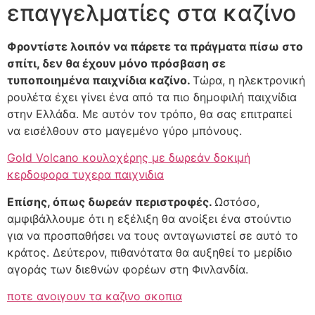
επαγγελματίες στα καζίνο
Φροντίστε λοιπόν να πάρετε τα πράγματα πίσω στο
σπίτι, δεν θα έχουν μόνο πρόσβαση σε
τυποποιημένα παιχνίδια καζίνο.
Τώρα, η ηλεκτρονική
ρουλέτα έχει γίνει ένα από τα πιο δημοφιλή παιχνίδια
στην Ελλάδα. Με αυτόν τον τρόπο, θα σας επιτραπεί
να εισέλθουν στο μαγεμένο γύρο μπόνους.
Gold Volcano κουλοχέρης με δωρεάν δοκιμή
κερδοφορα τυχερα παιχνιδια
Επίσης, όπως δωρεάν περιστροφές.
Ωστόσο,
αμφιβάλλουμε ότι η εξέλιξη θα ανοίξει ένα στούντιο
για να προσπαθήσει να τους ανταγωνιστεί σε αυτό το
κράτος. Δεύτερον, πιθανότατα θα αυξηθεί το μερίδιο
αγοράς των διεθνών φορέων στη Φινλανδία.
ποτε ανοιγουν τα καζινο σκοπια