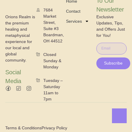
To Our
Home
Newsletter
7684
Contact
Market
Exclusive
Orions Realm is
Services
Street,
Updates, Tips,
the premium
Suite #3
and Offers Just
healing and
Boardman,
for You!
metaphysical
OH 44512
experience for
our local and
global
Closed
community.
Sunday &
Subscribe
Monday
Social
Media
Tuesday –
Saturday
11am to
7pm
Terms & Conditions
Privacy Policy