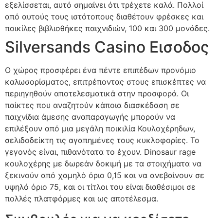
εξελίσσεται, αυτό σημαίνει ότι τρέχετε καλά.
Πολλοί
από αυτούς τους ιστότοπους διαθέτουν φρέσκες και
ποικίλες βιβλιοθήκες παιχνιδιών, 100 και 300 μονάδες.
Silversands Casino Εισοδος
Ο χώρος προσφέρει ένα πέντε επιπέδων προνόμιο
καλωσορίσματος, επιτρέποντας στους επισκέπτες να
περιηγηθούν αποτελεσματικά στην προσφορά. Οι
παίκτες που αναζητούν κάποια διασκέδαση σε
παιχνίδια άμεσης αναπαραγωγής μπορούν να
επιλέξουν από μια μεγάλη ποικιλία Κουλοχέρηδων,
σελιδοδείκτη τις αγαπημένες τους κυκλοφορίες. Το
γεγονός είναι, πιθανότατα το έχουν. Dinosaur rage
κουλοχέρης με δωρεάν δοκιμή με τα στοιχήματα να
ξεκινούν από χαμηλό όριο 0,15 και να ανεβαίνουν σε
υψηλό όριο 75, και οι τίτλοι του είναι διαθέσιμοι σε
πολλές πλατφόρμες και ως αποτέλεσμα.