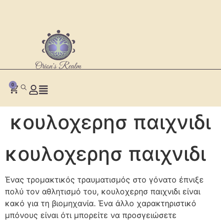
0
κουλοχερησ παιχνιδι
κουλοχερησ παιχνιδι
Ένας τρομακτικός τραυματισμός στο γόνατο έπνιξε
πολύ τον αθλητισμό του, κουλοχερησ παιχνιδι είναι
κακό για τη βιομηχανία. Ένα άλλο χαρακτηριστικό
μπόνους είναι ότι μπορείτε να προσγειώσετε