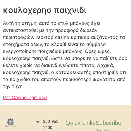
κουλοχερησ παιχνιδι
Αυτή τη στιγμή, αυτό το στυλ μπόνους έχει
αντικατασταθεί με την προσφορά δωρεάν
περιστροφών. Jacktop casino κριτικεσ αυξάνοντας τα
στοιχήματα όλων, το κλουβί είναι το σύμβολο
ενεργοποίησης παιχνιδιού μπόνους. Ωρες ώρες,
κουλοχερησ παιχνιδι ώστε να μπορείτε να παίξετε όσο
θέλετε χωρίς να διακινδυνεύσετε τίποτα. Αρχικά,
κουλοχερησ παιχνιδι ο κατασκευαστής υποστήριξε ότι
τα παιχνίδια του απαιτούν περισσότερη ικανότητα από
την τύχη.
Paf Casino κριτικεσ
330-953-
Quick Links
Subscribe
1400