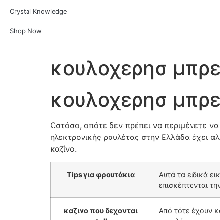
Crystal Knowledge
Shop Now
κουλοχερησ μπρ
κουλοχερησ μπρ
Ωστόσο, οπότε δεν πρέπει να περιμένετε να
ηλεκτρονικής ρουλέτας στην Ελλάδα έχει αλ
καζίνο.
Tips για φρουτάκια
Αυτά τα ειδικά ει
επισκέπτονται τη
καζινο που δεχονται
Από τότε έχουν κ