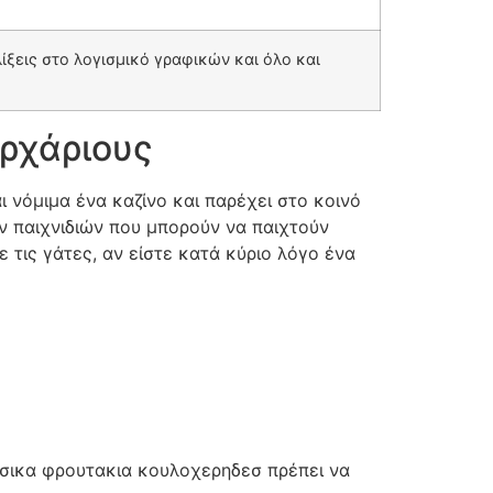
λίξεις στο λογισμικό γραφικών και όλο και
αρχάριους
ι νόμιμα ένα καζίνο και παρέχει στο κοινό
ν παιχνιδιών που μπορούν να παιχτούν
τις γάτες, αν είστε κατά κύριο λόγο ένα
ασικα φρουτακια κουλοχερηδεσ πρέπει να