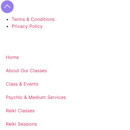
Terms & Conditions
Privacy Policy
Home
About Our Classes
Class & Events
Psychic & Medium Services
Reiki Classes
Reiki Sessions