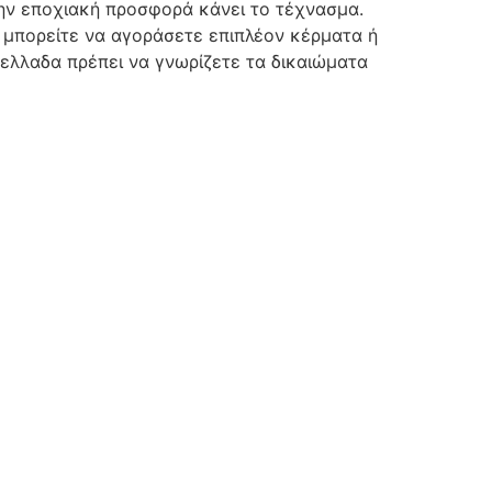
την εποχιακή προσφορά κάνει το τέχνασμα.
 μπορείτε να αγοράσετε επιπλέον κέρματα ή
 ελλαδα πρέπει να γνωρίζετε τα δικαιώματα