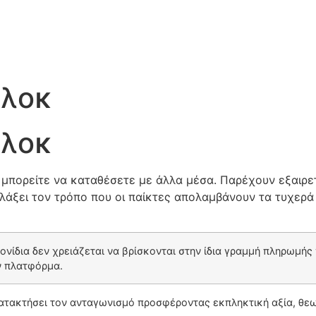
ελοκ
ελοκ
 μπορείτε να καταθέσετε με άλλα μέσα. Παρέχουν εξαιρετι
λάξει τον τρόπο που οι παίκτες απολαμβάνουν τα τυχερά π
κονίδια δεν χρειάζεται να βρίσκονται στην ίδια γραμμή πληρωμή
ν πλατφόρμα.
ατακτήσει τον ανταγωνισμό προσφέροντας εκπληκτική αξία, θεω