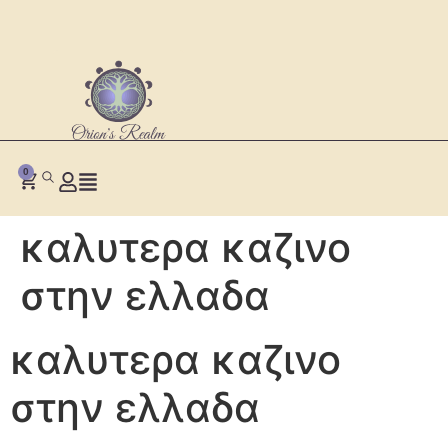
0
καλυτερα καζινο
στην ελλαδα
καλυτερα καζινο
στην ελλαδα