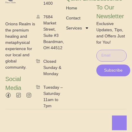
1400
To Our
Home
Newsletter
7684
Contact
Market
Exclusive
Orions Realm is
Services
Street,
Updates, Tips,
the premium
Suite #3
and Offers Just
healing and
Boardman,
for You!
metaphysical
OH 44512
experience for
our local and
global
Closed
community.
Sunday &
Subscribe
Monday
Social
Media
Tuesday –
Saturday
11am to
7pm