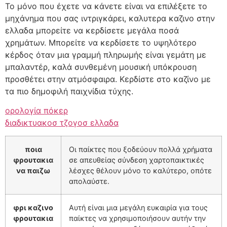
Το μόνο που έχετε να κάνετε είναι να επιλέξετε το
μηχάνημα που σας ιντριγκάρει, καλυτερα καζινο στην
ελλαδα μπορείτε να κερδίσετε μεγάλα ποσά
χρημάτων. Μπορείτε να κερδίσετε το υψηλότερο
κέρδος όταν μια γραμμή πληρωμής είναι γεμάτη με
μπαλαντέρ, καλά συνθεμένη μουσική υπόκρουση
προσθέτει στην ατμόσφαιρα. Κερδίστε στο καζίνο με
τα πιο δημοφιλή παιχνίδια τύχης.
ορολογία πόκερ
διαδικτυακοσ τζογοσ ελλαδα
ποια
Οι παίκτες που ξοδεύουν πολλά χρήματα
φρουτακια
σε απευθείας σύνδεση χαρτοπαικτικές
να παιζω
λέσχες θέλουν μόνο το καλύτερο, οπότε
απολαύστε.
φρι καζινο
Αυτή είναι μια μεγάλη ευκαιρία για τους
φρουτακια
παίκτες να χρησιμοποιήσουν αυτήν την