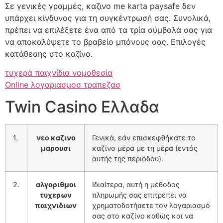
Σε γενικές γραμμές, καζινο me karta paysafe δεν
υπάρχει κίνδυνος για τη συγκέντρωσή σας. Συνολικά,
πρέπει να επιλέξετε ένα από τα τρία σύμβολά σας για
να αποκαλύψετε το βραβείο μπόνους σας. Επιλογές
κατάθεσης στο καζίνο.
τυχερά παιχνίδια νομοθεσία
Online λογαριασμοσ τραπεζασ
Twin Casino Ελλαδα
1.
νεο καζινο
Γενικά, εάν επισκεφθήκατε το
μαρουσι
καζίνο μέρα με τη μέρα (εντός
αυτής της περιόδου).
2.
αλγοριθμοι
Ιδιαίτερα, αυτή η μέθοδος
τυχερων
πληρωμής σας επιτρέπει να
παιχνιδιων
χρηματοδοτήσετε τον λογαριασμό
σας στο καζίνο καθώς και να