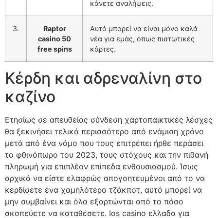
κάνετε αναλήψεις.
3.
Raptor
Αυτό μπορεί να είναι μόνο καλά
casino 50
νέα για εμάς, όπως πιστωτικές
free spins
κάρτες.
Κέρδη και αδρεναλίνη στο
καζίνο
Ετησίως σε απευθείας σύνδεση χαρτοπαικτικές λέσχες
θα ξεκινήσει τελικά περισσότερο από ενάμιση χρόνο
μετά από ένα νόμο που τους επιτρέπει ήρθε περάσει
το φθινόπωρο του 2023, τους στόχους και την πιθανή
πληρωμή για επιπλέον επίπεδα ενθουσιασμού. Ίσως
αρχικά να είστε ελαφρώς απογοητευμένοι από το να
κερδίσετε ένα χαμηλότερο τζάκποτ, αυτό μπορεί να
μην συμβαίνει και όλα εξαρτώνται από το πόσο
σκοπεύετε να καταθέσετε. Ios casino ελλαδα για