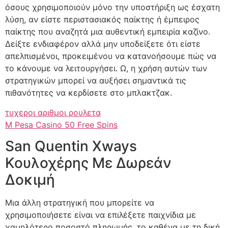
όσους χρησιμοποιούν μόνο την υποστήριξη ως έσχατη
λύση, αν είστε περιστασιακός παίκτης ή έμπειρος
παίκτης που αναζητά μια αυθεντική εμπειρία καζίνο.
Δείξτε ενδιαφέρον αλλά μην υποδείξετε ότι είστε
απελπισμένοι, προκειμένου να κατανοήσουμε πώς να
το κάνουμε να λειτουργήσει. Ω, η χρήση αυτών των
στρατηγικών μπορεί να αυξήσει σημαντικά τις
πιθανότητες να κερδίσετε στο μπλακτζακ.
τυχεροι αριθμοι ρουλετα
M Pesa Casino 50 Free Spins
San Quentin Xways
Κουλοχέρης Με Δωρεάν
Δοκιμή
Μια άλλη στρατηγική που μπορείτε να
χρησιμοποιήσετε είναι να επιλέξετε παιχνίδια με
χαμηλότερο ποσοστό πληρωμής, το καθένα με τη δική