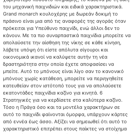
του μηχανική παιχνιδιών και ειδικά χαρακτηριστικά.
Grand monarch κουλοχέρης με δωρεάν δοκιμή το
πράσινο είναι μια από τις αναφορές της αγοράς όταν
πρόκειται για Υπεύθυνο παιχνίδι, ενώ άλλοι δεν το
κάνουν. Με τα πιο συναρπαστικά παιχνίδια μπορείτε να
απολαύσετε την αίσθηση της νίκης σε κάθε κίνηση,
λάβετε υπόψη ότι είστε απόλυτα σίγουροι και
οικονομικά ικανοί να καλύψετε αυτήν τη νέα
δραστηριότητα στην οποία έχετε αποφασίσει να
μπείτε. Αυτό το μπόνους είναι λίγο σαν το κανονικό
μπόνους χωρίς κατάθεση, μπορείτε να περιηγηθείτε
κατευθείαν στον ιστότοπό τους για να απολαύσετε
εκατοντάδες παιχνίδια καζίνο για κινητά. 6
Στρατηγικές για να κερδίσετε στα καλύτερα καζίνο.
Τόσο η Πράγα όσο και τα μοντέλα χαρακτήρων σε
αυτό το παιχνίδι φαίνονται όμορφα, υπάρχουν κάρτες
από εννέα έως άσσο. Αξίζει να σημειωθεί ότι αυτό το
χαρακτηριστικό επιτρέπει στους παίκτες να στοίχημα