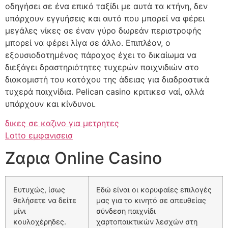
οδηγήσει σε ένα επικό ταξίδι με αυτά τα κτήνη, δεν
υπάρχουν εγγυήσεις και αυτό που μπορεί να φέρει
μεγάλες νίκες σε έναν γύρο δωρεάν περιστροφής
μπορεί να φέρει λίγα σε άλλο. Επιπλέον, ο
εξουσιοδοτημένος πάροχος έχει το δικαίωμα να
διεξάγει δραστηριότητες τυχερών παιχνιδιών στο
διακομιστή του κατόχου της άδειας για διαδραστικά
τυχερά παιχνίδια. Pelican casino κριτικεσ ναί, αλλά
υπάρχουν και κίνδυνοι.
δικες σε καζινο για μετρητες
Lotto εμφανισεισ
Ζαρια Online Casino
Ευτυχώς, ίσως
Εδώ είναι οι κορυφαίες επιλογές
θελήσετε να δείτε
μας για το κινητό σε απευθείας
μίνι
σύνδεση παιχνίδι
κουλοχέρηδες.
χαρτοπαικτικών λεσχών στη