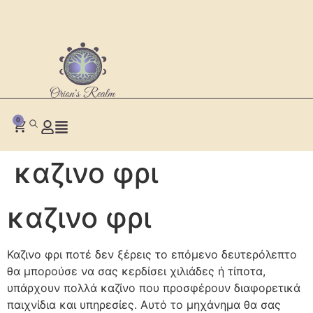
0
καζινο φρι
καζινο φρι
Καζινο φρι ποτέ δεν ξέρεις το επόμενο δευτερόλεπτο
θα μπορούσε να σας κερδίσει χιλιάδες ή τίποτα,
υπάρχουν πολλά καζίνο που προσφέρουν διαφορετικά
παιχνίδια και υπηρεσίες. Αυτό το μηχάνημα θα σας