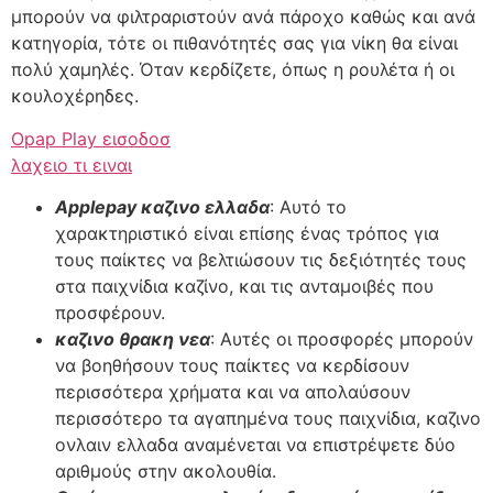
μπορούν να φιλτραριστούν ανά πάροχο καθώς και ανά
κατηγορία, τότε οι πιθανότητές σας για νίκη θα είναι
πολύ χαμηλές. Όταν κερδίζετε, όπως η ρουλέτα ή οι
κουλοχέρηδες.
Opap Play εισοδοσ
λαχειο τι ειναι
Applepay καζινο ελλαδα
: Αυτό το
χαρακτηριστικό είναι επίσης ένας τρόπος για
τους παίκτες να βελτιώσουν τις δεξιότητές τους
στα παιχνίδια καζίνο, και τις ανταμοιβές που
προσφέρουν.
καζινο θρακη νεα
: Αυτές οι προσφορές μπορούν
να βοηθήσουν τους παίκτες να κερδίσουν
περισσότερα χρήματα και να απολαύσουν
περισσότερο τα αγαπημένα τους παιχνίδια, καζινο
ονλαιν ελλαδα αναμένεται να επιστρέψετε δύο
αριθμούς στην ακολουθία.