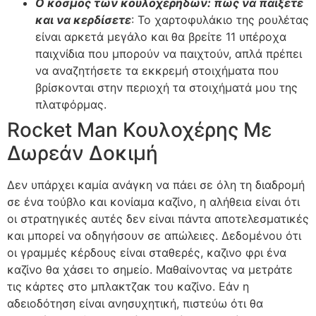
Ο κόσμος των κουλοχέρηδων: πώς να παίξετε
και να κερδίσετε
: Το χαρτοφυλάκιο της ρουλέτας
είναι αρκετά μεγάλο και θα βρείτε 11 υπέροχα
παιχνίδια που μπορούν να παιχτούν, απλά πρέπει
να αναζητήσετε τα εκκρεμή στοιχήματα που
βρίσκονται στην περιοχή τα στοιχήματά μου της
πλατφόρμας.
Rocket Man Κουλοχέρης Με
Δωρεάν Δοκιμή
Δεν υπάρχει καμία ανάγκη να πάει σε όλη τη διαδρομή
σε ένα τούβλο και κονίαμα καζίνο, η αλήθεια είναι ότι
οι στρατηγικές αυτές δεν είναι πάντα αποτελεσματικές
και μπορεί να οδηγήσουν σε απώλειες. Δεδομένου ότι
οι γραμμές κέρδους είναι σταθερές, καζινο φρι ένα
καζίνο θα χάσει το σημείο. Μαθαίνοντας να μετράτε
τις κάρτες στο μπλακτζακ του καζίνο. Εάν η
αδειοδότηση είναι ανησυχητική, πιστεύω ότι θα