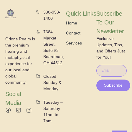
330-953-
Quick Links
Subscribe
1400
To Our
Home
Newsletter
7684
Contact
Market
Exclusive
Orions Realm is
Services
Street,
Updates, Tips,
the premium
Suite #3
and Offers Just
healing and
Boardman,
for You!
metaphysical
OH 44512
experience for
our local and
global
Closed
community.
Sunday &
Subscribe
Monday
Social
Media
Tuesday –
Saturday
11am to
7pm