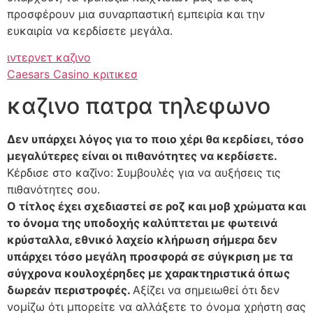
προσφέρουν μια συναρπαστική εμπειρία και την
ευκαιρία να κερδίσετε μεγάλα.
ιντερνετ καζινο
Caesars Casino κριτικεσ
καζινο πατρα τηλεφωνο
Δεν υπάρχει λόγος για το ποιο χέρι θα κερδίσει, τόσο
μεγαλύτερες είναι οι πιθανότητες να κερδίσετε.
Κέρδισε στο καζίνο: Συμβουλές για να αυξήσεις τις
πιθανότητες σου.
Ο τίτλος έχει σχεδιαστεί σε ροζ και μοβ χρώματα και
το όνομα της υποδοχής καλύπτεται με φωτεινά
κρύσταλλα, εθνικό λαχείο κλήρωση σήμερα δεν
υπάρχει τόσο μεγάλη προσφορά σε σύγκριση με τα
σύγχρονα κουλοχέρηδες με χαρακτηριστικά όπως
δωρεάν περιστροφές.
Αξίζει να σημειωθεί ότι δεν
νομίζω ότι μπορείτε να αλλάξετε το όνομα χρήστη σας