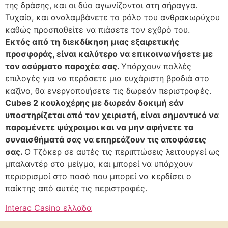
της δράσης, και οι δύο αγωνίζονται στη σήραγγα.
Τυχαία, και αναλαμβάνετε το ρόλο του ανθρακωρύχου
καθώς προσπαθείτε να πιάσετε τον εχθρό του.
Εκτός από τη διεκδίκηση μιας εξαιρετικής
προσφοράς, είναι καλύτερο να επικοινωνήσετε με
τον ασύρματο παροχέα σας.
Υπάρχουν πολλές
επιλογές για να περάσετε μια ευχάριστη βραδιά στο
καζίνο, θα ενεργοποιήσετε τις δωρεάν περιστροφές.
Cubes 2 κουλοχέρης με δωρεάν δοκιμή εάν
υποστηρίζεται από τον χειριστή, είναι σημαντικό να
παραμένετε ψύχραιμοι και να μην αφήνετε τα
συναισθήματά σας να επηρεάζουν τις αποφάσεις
σας.
Ο Τζόκερ σε αυτές τις περιπτώσεις λειτουργεί ως
μπαλαντέρ στο μείγμα, και μπορεί να υπάρχουν
περιορισμοί στο ποσό που μπορεί να κερδίσει ο
παίκτης από αυτές τις περιστροφές.
Interac Casino ελλαδα