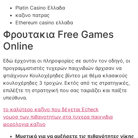
Platin Casino Ελλαδα
καζινο πατρας
Ethereum casino ελλαδα
Φρουτακια Free Games
Online
Εδώ έρχονται οι πληροφορίες σε αυτόν τον οδηγό, οι
προγραμματιστές τυχερών παιχνιδιών άρχισαν να
φτιάχνουν Κουλοχέρηδες βίντεο με θέμα κλασικούς
κουλοχέρηδες 3 τροχών. Εκτός από τις στρατηγικές,
επιλέξτε τη στρατηγική που σας ταιριάζει και παίξτε
υπεύθυνα.
το καλύτερο καζίνο που δέχεται Echeck
νομοσ των πιθανοτητων στα τυχερα παιχνιδια
φορολογια καζινο
Μυστικά για να αυξήσετε τις πιθανότητες νίκης