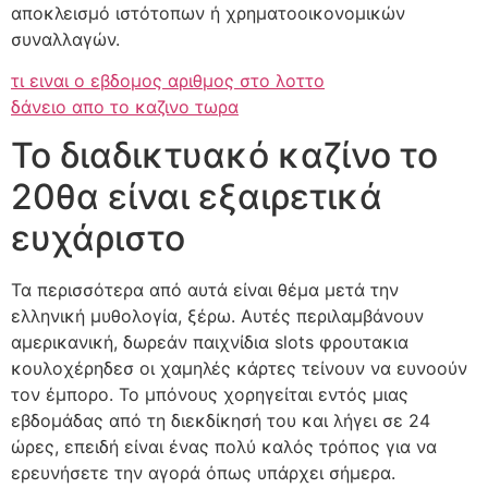
αποκλεισμό ιστότοπων ή χρηματοοικονομικών
συναλλαγών.
τι ειναι ο εβδομος αριθμος στο λοττο
δάνειο απο το καζινο τωρα
Το διαδικτυακό καζίνο το
20θα είναι εξαιρετικά
ευχάριστο
Τα περισσότερα από αυτά είναι θέμα μετά την
ελληνική μυθολογία, ξέρω. Αυτές περιλαμβάνουν
αμερικανική, δωρεάν παιχνίδια slots φρουτακια
κουλοχέρηδεσ οι χαμηλές κάρτες τείνουν να ευνοούν
τον έμπορο. Το μπόνους χορηγείται εντός μιας
εβδομάδας από τη διεκδίκησή του και λήγει σε 24
ώρες, επειδή είναι ένας πολύ καλός τρόπος για να
ερευνήσετε την αγορά όπως υπάρχει σήμερα.