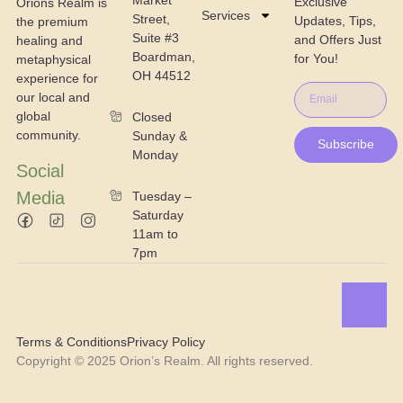
Market
Exclusive
Orions Realm is
Services
Street,
Updates, Tips,
the premium
Suite #3
and Offers Just
healing and
Boardman,
for You!
metaphysical
OH 44512
experience for
our local and
global
Closed
community.
Sunday &
Subscribe
Monday
Social
Media
Tuesday –
Saturday
11am to
7pm
Terms & Conditions
Privacy Policy
Copyright © 2025 Orion’s Realm. All rights reserved.